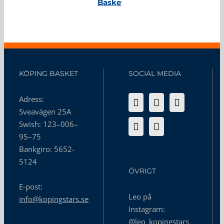
Basket
KÖPING BASKET
SOCIAL MEDIA
Adress:
Sveavägen 25A
Swish: 123–006–
95–75
Bankgiro: 5652-
5124
ÖVRIGT
E-post:
Leo på
info@kopingstars.se
Instagram:
@leo_kopingstars