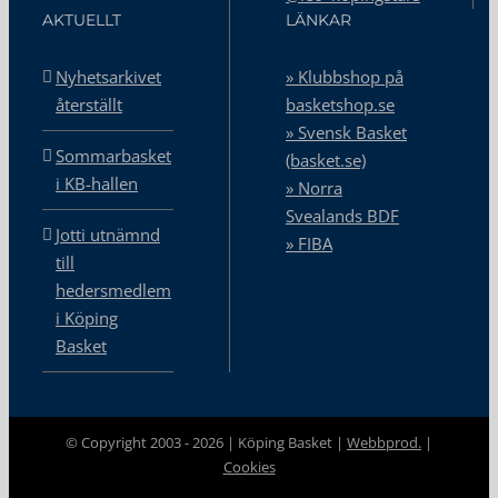
AKTUELLT
LÄNKAR
Nyhetsarkivet
» Klubbshop på
återställt
basketshop.se
» Svensk Basket
Sommarbasket
(basket.se)
i KB-hallen
» Norra
Svealands BDF
Jotti utnämnd
» FIBA
till
hedersmedlem
i Köping
Basket
© Copyright 2003 -
2026 | Köping Basket |
Webbprod.
|
Cookies