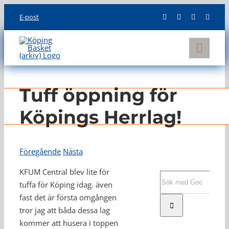
Skip
E-post
to
content
Toggl
Navig
KLUBBEN
Tuff öppning för
LAG
Köpings Herrlag!
INFO
Föregående
Nästa
KFUM Central blev lite för
Sök
tuffa för Köping idag. även
efter:
fast det är första omgången
tror jag att båda dessa lag
kommer att husera i toppen