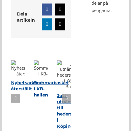
delar på
pengarna.
Facebook
X
Dela
artikeln
LinkedIn
E-
post
Relaterade inlägg
Nyhetsarkivet
Sommarbasket
återställt
i KB-
hallen
Jotti
utnämnd
till
hedersmedlem
i
Köping