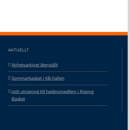
AKTUELLT
Nyhetsarkivet återställt
Sommarbasket i KB-hallen
Jotti utnämnd till hedersmedlem i Köping
Basket