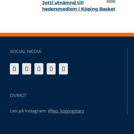
Jotti utnämnd till
hedersmedlem i Köping Basket
SOCIAL MEDIA
ÖVRIGT
Leo på Instagram:
@leo_kopingstars