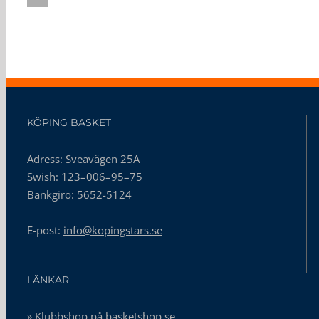
KÖPING BASKET
Adress: Sveavägen 25A
Swish: 123–006–95–75
Bankgiro: 5652-5124
E-post:
info@kopingstars.se
LÄNKAR
» Klubbshop på basketshop.se