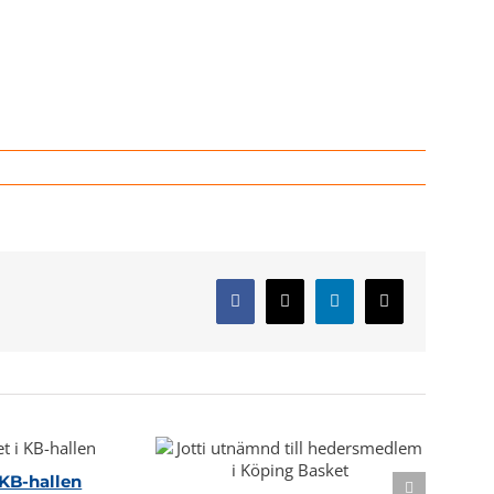
Facebook
X
LinkedIn
E-
post
KB-hallen