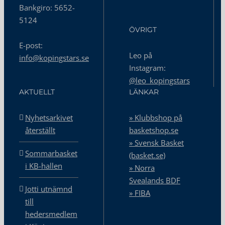
Bankgiro: 5652-
5124
ÖVRIGT
E-post:
Leo på
info@kopingstars.se
Instagram:
@leo_kopingstars
AKTUELLT
LÄNKAR
Nyhetsarkivet
» Klubbshop på
återställt
basketshop.se
» Svensk Basket
Sommarbasket
(basket.se)
i KB-hallen
» Norra
Svealands BDF
Jotti utnämnd
» FIBA
till
hedersmedlem