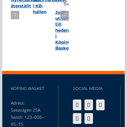
återställt
i KB-
hallen
Jotti
utnämnd
till
hedersmedlem
i
Köping
Basket
KÖPING BASKET
SOCIAL MEDIA
Adress:
Sveavägen 25A
Swish: 123–006–
95–75