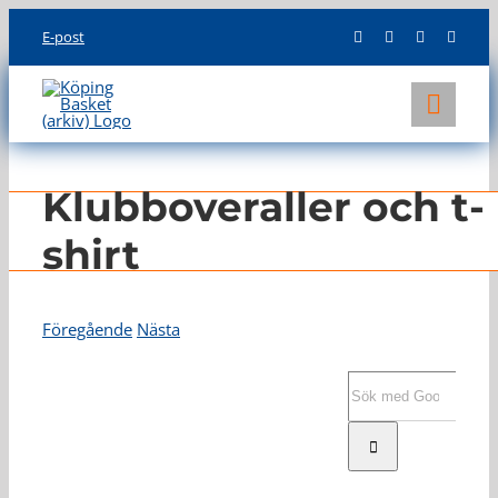
Skip
E-post
to
content
Toggl
Navig
KLUBBEN
Klubboveraller och t-
LAG
shirt
INFO
Föregående
Nästa
Visa
större
Sök
bild
efter: