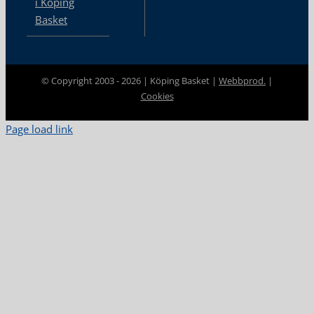
i Köping
Basket
© Copyright 2003 -
2026 | Köping Basket |
Webbprod.
|
Cookies
Page load link