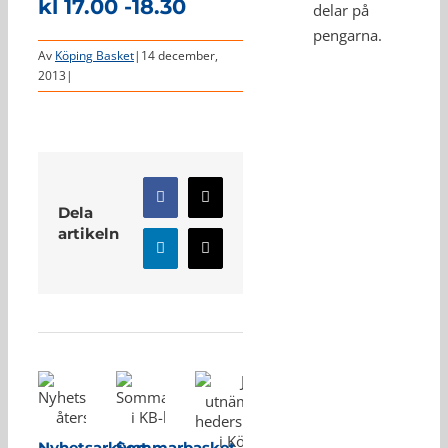
kl 17.00 -18.30
delar på
pengarna.
Av
Köping Basket
|
14 december,
2013
|
Facebook
X
Dela
artikeln
LinkedIn
E-
post
Relaterade inlägg
Nyhetsarkivet
Sommarbasket