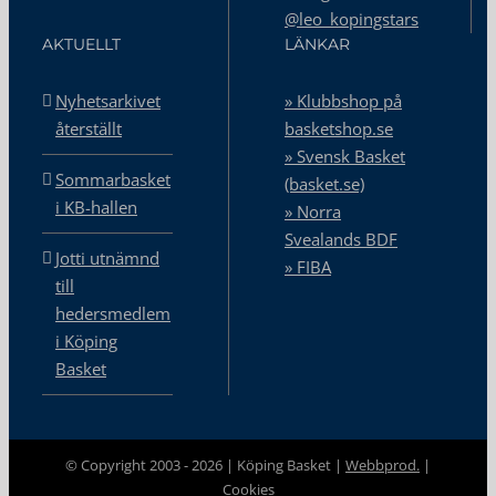
@leo_kopingstars
AKTUELLT
LÄNKAR
Nyhetsarkivet
» Klubbshop på
återställt
basketshop.se
» Svensk Basket
Sommarbasket
(basket.se)
i KB-hallen
» Norra
Svealands BDF
Jotti utnämnd
» FIBA
till
hedersmedlem
i Köping
Basket
© Copyright 2003 -
2026 | Köping Basket |
Webbprod.
|
Cookies