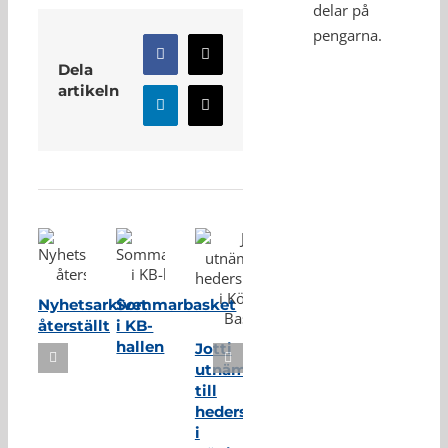
delar på
pengarna.
Facebook
X
Dela
artikeln
LinkedIn
E-
post
Relaterade inlägg
Nyhetsarkivet
Sommarbasket
återställt
i KB-
hallen
Jotti
utnämnd
till
hedersmedlem
i