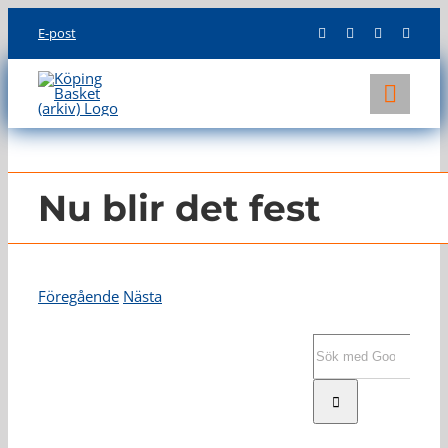
Skip
E-post
to
content
Toggl
Navig
KLUBBEN
LAG
Nu blir det fest
INFO
Föregående
Nästa
Visa
större
Sök
bild
efter: