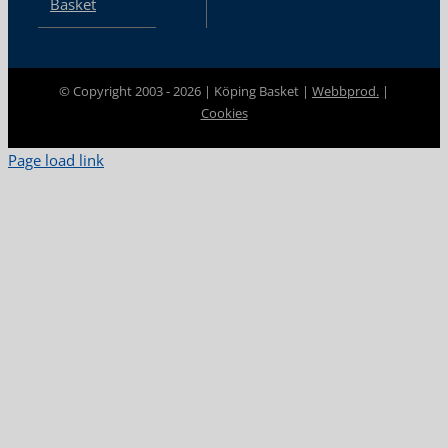
Basket
© Copyright 2003 -
2026 | Köping Basket |
Webbprod.
|
Cookies
Page load link