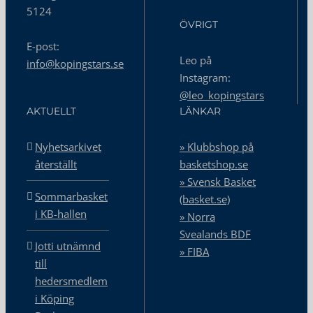
5124
ÖVRIGT
E-post:
Leo på
info@kopingstars.se
Instagram:
@leo_kopingstars
AKTUELLT
LÄNKAR
Nyhetsarkivet
» Klubbshop på
återställt
basketshop.se
» Svensk Basket
Sommarbasket
(basket.se)
i KB-hallen
» Norra
Svealands BDF
Jotti utnämnd
» FIBA
till
hedersmedlem
i Köping