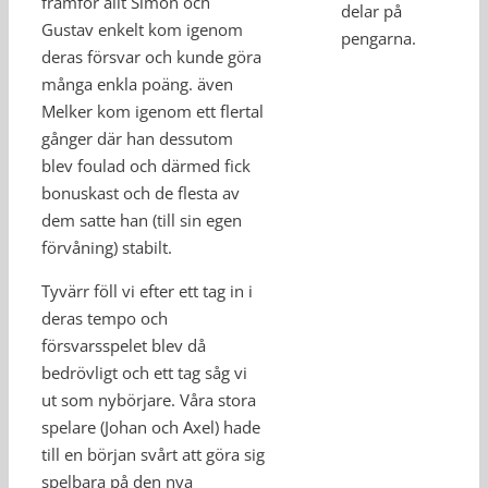
framför allt Simon och
delar på
Gustav enkelt kom igenom
pengarna.
deras försvar och kunde göra
många enkla poäng. även
Melker kom igenom ett flertal
gånger där han dessutom
blev foulad och därmed fick
bonuskast och de flesta av
dem satte han (till sin egen
förvåning) stabilt.
Tyvärr föll vi efter ett tag in i
deras tempo och
försvarsspelet blev då
bedrövligt och ett tag såg vi
ut som nybörjare. Våra stora
spelare (Johan och Axel) hade
till en början svårt att göra sig
spelbara på den nya