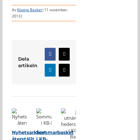
Av
Köping Basket
|
11 november,
2013
|
Facebook
X
Dela
artikeln
LinkedIn
E-
post
Relaterade inlägg
Nyhetsarkivet
Sommarbasket
återställt
i KB-