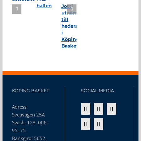
hallen
Jotti
utnämnd
till
hedersmedlem
i
Köping
Basket
KÖPING BASKET
SOCIAL MEDIA
Adress:
Sveavägen 25A
Swish: 123–006–
95–75
Bankgiro: 5652-