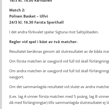
16/3 kl. 14.00 KB-hallen
Match 2:
Polisen Basket – Ullvi
24/3 kl. 16.30 Farsta Sporthall
I det andra förkvalet spelar Sigtuna mot Saltsjöbaden.
Regler vid spel i bäst av två matcher.
Resultatet beräknas genom att slutresultatet av de båda ma
Om första matchen är oavgjord vid full tid skall förlängning(
Om andra matchen är oavgjord vid full tid skall förlängning(
oavgjort.
Om det sammanlagda resultatet vid slutet av andra matchen ä
(t.ex. lag A vinner första matchen med 5 poäng, lag B vin
då med förlängning(ar) tills sammanlagda slutresultatet ej lä