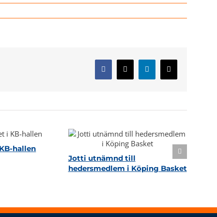
Facebook
X
LinkedIn
E-
post
KB-hallen
Jotti utnämnd till
hedersmedlem i Köping Basket