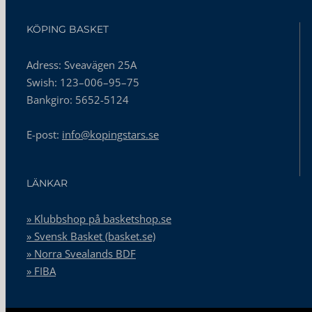
KÖPING BASKET
Adress: Sveavägen 25A
Swish: 123–006–95–75
Bankgiro: 5652-5124
E-post:
info@kopingstars.se
LÄNKAR
» Klubbshop på basketshop.se
» Svensk Basket (basket.se)
» Norra Svealands BDF
» FIBA