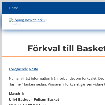
Skip
E-post
to
content
Förkval till Baske
Föregående
Nästa
Nu har vi fått information från förbundet om förkvalet. Det 
”läs mer” länken nedan. Vinnaren i förkvalet går sen vidare til
Match 1:
Ullvi Basket – Polisen Basket