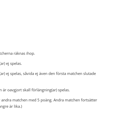
tcherna räknas ihop.
ar) ej spelas.
ar) ej spelas, såvida ej även den första matchen slutade
r oavgjort skall förlängning(ar) spelas.
ner andra matchen med 5 poäng. Andra matchen fortsätter
ngre är lika.)