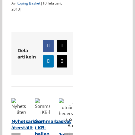
Av
Köping Basket
|
10 februari,
2013
|
Facebook
X
Dela
artikeln
LinkedIn
E-
post
Relaterade inlägg
Nyhetsarkivet
Sommarbasket
återställt
i KB-
hallen
Jotti