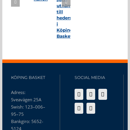
utnämnd
till
hedersmedlem
i
Köping
Basket
KÖPING BASKET
SOCIAL MEDIA
Adress:
Sveavägen 25A
Swish: 123–006–
95–75
Bankgiro: 5652-
5124