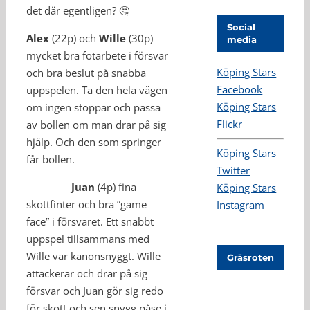
det där egentligen? 🤔
Social
Alex
(22p) och
Wille
(30p)
media
mycket bra fotarbete i försvar
Köping Stars
och bra beslut på snabba
Facebook
uppspelen. Ta den hela vägen
Köping Stars
om ingen stoppar och passa
Flickr
av bollen om man drar på sig
hjälp. Och den som springer
Köping Stars
får bollen.
Twitter
Juan
(4p) fina
Köping Stars
skottfinter och bra ”game
Instagram
face” i försvaret. Ett snabbt
uppspel tillsammans med
Wille var kanonsnyggt. Wille
Gräsroten
attackerar och drar på sig
försvar och Juan gör sig redo
för skott och sen snygg påse i