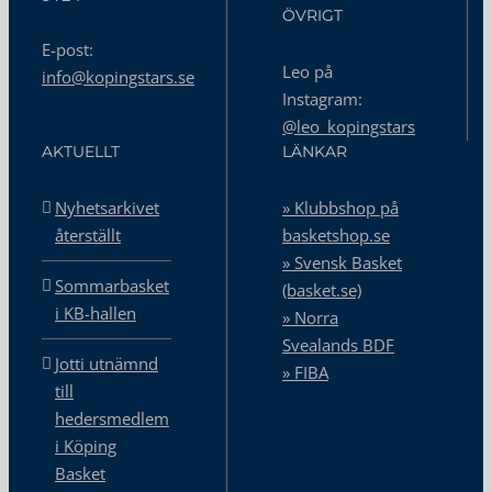
ÖVRIGT
E-post:
Leo på
info@kopingstars.se
Instagram:
@leo_kopingstars
AKTUELLT
LÄNKAR
Nyhetsarkivet
» Klubbshop på
återställt
basketshop.se
» Svensk Basket
Sommarbasket
(basket.se)
i KB-hallen
» Norra
Svealands BDF
Jotti utnämnd
» FIBA
till
hedersmedlem
i Köping
Basket