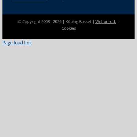
© Copyright 2003 -
2026 | Köping Basket |
Webbprod.
|
Cookies
Page load link