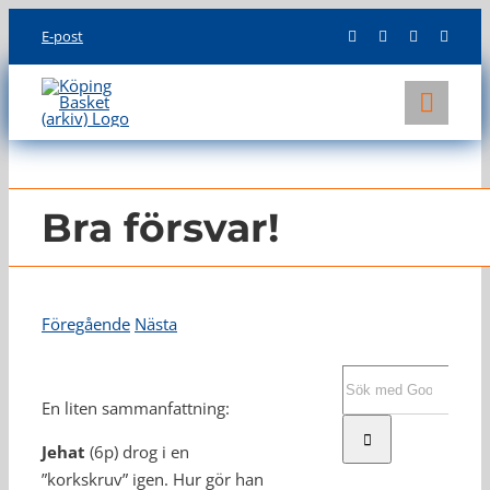
Skip
E-post
to
content
Toggl
Navig
KLUBBEN
LAG
Bra försvar!
INFO
Föregående
Nästa
Visa
större
Sök
bild
efter:
En liten sammanfattning:
Jehat
(6p) drog i en
”korkskruv” igen. Hur gör han