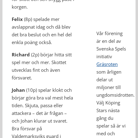
korgen.
Felix
(8p) spelade mer
avslappnat idag och då blev
Vår förening
det bra beslut och en hel del
är en del av
enkla poäng också.
Svenska Spels
Richard
(2p) börjar hitta sitt
initiativ
spel mer och mer. Skottet
Gräsroten
utvecklas fint och även
som årligen
försvaret.
delar ut
miljoner till
Johan
(10p) spelar klokt och
ungdomsidrotten.
börjar göra bra val mest hela
Välj Köping
tiden. Skjuta, passa eller
Stars nästa
attackera – det är frågan –
gång du
och Johan klurar ut svaret.
spelar så är vi
Bra försvar på
med och
Valdemarksviks guard i