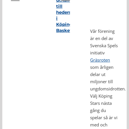
utnämnd
till
hedersmedlem
i
Köping
Basket
Vår förening
är en del av
Svenska Spels
initiativ
Gräsroten
som årligen
delar ut
miljoner till
ungdomsidrotten.
Välj Köping
Stars nästa
gång du
spelar så är vi
med och