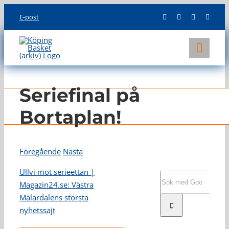
Skip
E-post
to
content
Toggl
Navig
KLUBBEN
Seriefinal på
LAG
Bortaplan!
INFO
Föregående
Nästa
Ullvi mot serieettan |
Sök
Magazin24.se: Västra
efter:
Mälardalens största
nyhetssajt