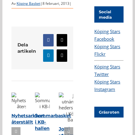
Av
Köping Basket
|
8 februari, 2013
|
Social
media
Köping Stars
Facebook
Facebook
X
Dela
Köping Stars
artikeln
Flickr
LinkedIn
E-
post
Köping Stars
Relaterade inlägg
Twitter
Köping Stars
Instagram
Gräsroten
Nyhetsarkivet
Sommarbasket
återställt
i KB-
hallen
Jotti