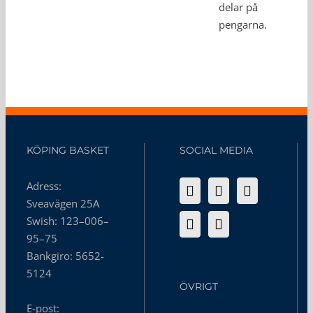
delar på
pengarna.
KÖPING BASKET
SOCIAL MEDIA
Adress:
Sveavägen 25A
Swish: 123–006–
95–75
Bankgiro: 5652-
5124
ÖVRIGT
E-post: