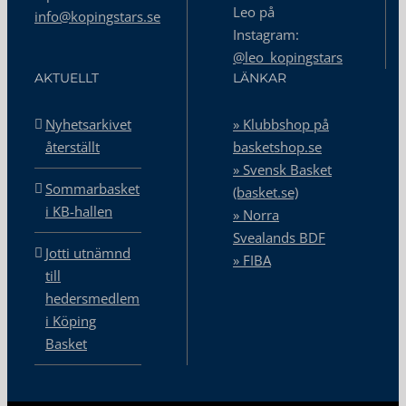
Leo på
info@kopingstars.se
Instagram:
@leo_kopingstars
AKTUELLT
LÄNKAR
Nyhetsarkivet
» Klubbshop på
återställt
basketshop.se
» Svensk Basket
Sommarbasket
(basket.se)
i KB-hallen
» Norra
Svealands BDF
Jotti utnämnd
» FIBA
till
hedersmedlem
i Köping
Basket