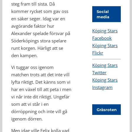
steg fram till sista. Då
kommer rycket som gav oss
Social
media
en säker seger. Idag var en
avgörande faktor hur
Köping Stars
Alexander spelade försvar på
Facebook
Söderköpings stora spelare
Köping Stars
runt korgen. Härligt att se
Flickr
den kampen.
Köping Stars
Vi tuggar oss igenom
Twitter
matchen trots att det inte vill
Köping Stars
lyfta riktigt. Det känns som vi
Instagram
har en växel till att peta i men
vi når inte dit riktigt. Ungefär
som att vi står i en
Gräsroten
dörröppning och inte vill gå
igenom dörren.
Men idag ville Felix kolla vad