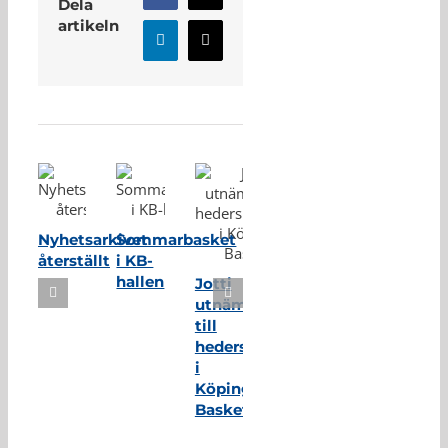
Dela
artikeln
LinkedIn
E-
post
Relaterade inlägg
Nyhetsarkivet
Sommarbasket
återställt
i KB-
hallen
Jotti
utnämnd
till
hedersmedlem
i
Köping
Basket