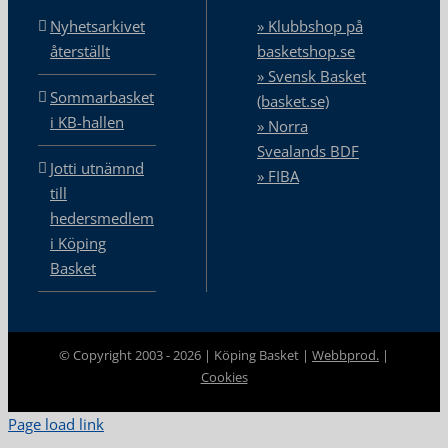
Nyhetsarkivet
» Klubbshop på
återställt
basketshop.se
» Svensk Basket
Sommarbasket
(basket.se)
i KB-hallen
» Norra
Svealands BDF
Jotti utnämnd
» FIBA
till
hedersmedlem
i Köping
Basket
© Copyright 2003 -
2026 | Köping Basket |
Webbprod.
|
Cookies
Page load link