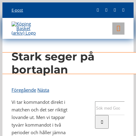
Skip
E-post
to
content
Toggl
Navig
KLUBBEN
Stark seger på
LAG
bortaplan
INFO
Föregående
Nästa
Vi tar kommandot direkt i
Sök
matchen och det ser riktigt
efter:
lovande ut. Men vi tappar
tyvärr kommandot i två
perioder och håller jämna