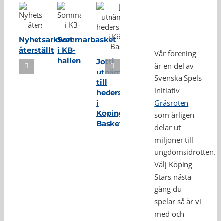
Nyhetsarkivet
Sommarbasket
återställt
i KB-
Vår förening
hallen
Jotti
är en del av
utnämnd
Svenska Spels
till
initiativ
hedersmedlem
Gräsroten
i
Köping
som årligen
Basket
delar ut
miljoner till
ungdomsidrotten.
Välj Köping
Stars nästa
gång du
spelar så är vi
med och