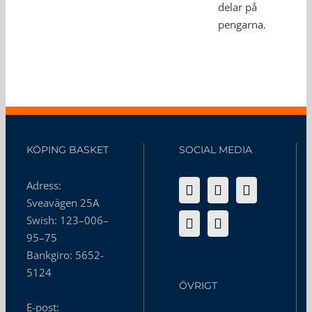
delar på
pengarna.
KÖPING BASKET
SOCIAL MEDIA
Adress:
Sveavägen 25A
Swish: 123–006–
95–75
Bankgiro: 5652-
5124
ÖVRIGT
E-post: