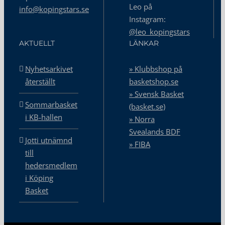
Leo på
info@kopingstars.se
Instagram:
@leo_kopingstars
AKTUELLT
LÄNKAR
Nyhetsarkivet
» Klubbshop på
återställt
basketshop.se
» Svensk Basket
Sommarbasket
(basket.se)
i KB-hallen
» Norra
Svealands BDF
Jotti utnämnd
» FIBA
till
hedersmedlem
i Köping
Basket