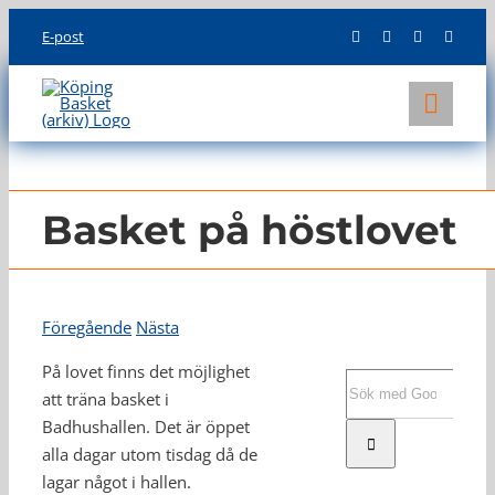
Skip
E-post
to
content
Toggl
Navig
KLUBBEN
LAG
Basket på höstlovet
INFO
Föregående
Nästa
På lovet finns det möjlighet
Sök
att träna basket i
efter:
Badhushallen. Det är öppet
alla dagar utom tisdag då de
lagar något i hallen.