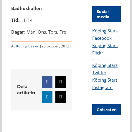
Badhushallen
Social
media
Tid:
11-14
Köping Stars
Dagar
: Mån, Ons, Tors, Fre
Facebook
Köping Stars
Av
Köping Basket
|
28 oktober, 2012
|
Flickr
Köping Stars
Twitter
Köping Stars
Facebook
X
Dela
Instagram
artikeln
LinkedIn
E-
post
Gräsroten
Relaterade inlägg