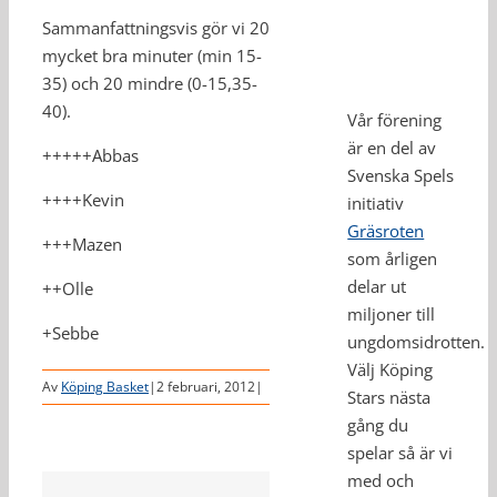
Sammanfattningsvis gör vi 20
mycket bra minuter (min 15-
35) och 20 mindre (0-15,35-
40).
Vår förening
är en del av
+++++Abbas
Svenska Spels
++++Kevin
initiativ
Gräsroten
+++Mazen
som årligen
delar ut
++Olle
miljoner till
+Sebbe
ungdomsidrotten.
Välj Köping
Av
Köping Basket
|
2 februari, 2012
|
Stars nästa
gång du
spelar så är vi
med och