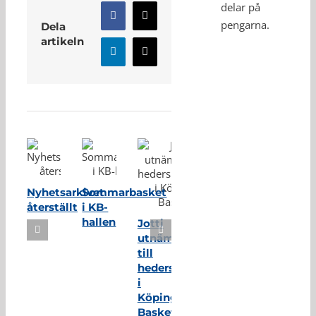
delar på
Facebook
X
pengarna.
Dela
artikeln
LinkedIn
E-
post
Relaterade inlägg
Nyhetsarkivet
Sommarbasket
återställt
i KB-
hallen
Jotti
utnämnd
till
hedersmedlem
i
Köping
Basket