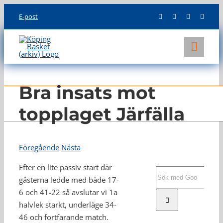
Skip
E-post
to
content
Toggl
Navig
KLUBBEN
Bra insats mot
LAG
topplaget Järfälla
INFO
Föregående
Nästa
Efter en lite passiv start där
Sök
gästerna ledde med både 17-
efter:
6 och 41-22 så avslutar vi 1a
halvlek starkt, underläge 34-
46 och fortfarande match.