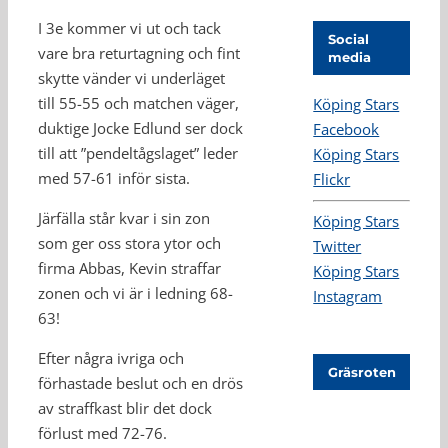
I 3e kommer vi ut och tack
Social
vare bra returtagning och fint
media
skytte vänder vi underläget
till 55-55 och matchen väger,
Köping Stars
duktige Jocke Edlund ser dock
Facebook
till att ”pendeltågslaget” leder
Köping Stars
med 57-61 inför sista.
Flickr
Järfälla står kvar i sin zon
Köping Stars
som ger oss stora ytor och
Twitter
firma Abbas, Kevin straffar
Köping Stars
zonen och vi är i ledning 68-
Instagram
63!
Efter några ivriga och
Gräsroten
förhastade beslut och en drös
av straffkast blir det dock
förlust med 72-76.