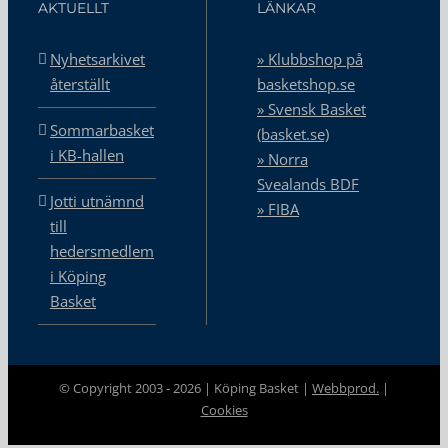
AKTUELLT
LÄNKAR
Nyhetsarkivet
» Klubbshop på
återställt
basketshop.se
» Svensk Basket
Sommarbasket
(basket.se)
i KB-hallen
» Norra
Svealands BDF
Jotti utnämnd
» FIBA
till
hedersmedlem
i Köping
Basket
© Copyright 2003 -
2026 | Köping Basket |
Webbprod.
|
Cookies