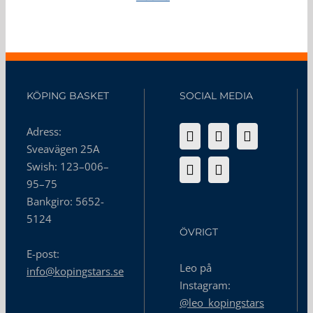
KÖPING BASKET
SOCIAL MEDIA
Adress:
Sveavägen 25A
Swish: 123–006–
95–75
Bankgiro: 5652-
5124
ÖVRIGT
E-post:
Leo på
info@kopingstars.se
Instagram:
@leo_kopingstars