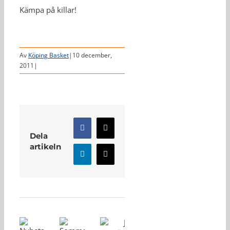
Kämpa på killar!
Av
Köping Basket
|
10 december,
2011
|
Facebook
X
Dela
artikeln
LinkedIn
E-
post
Relaterade inlägg