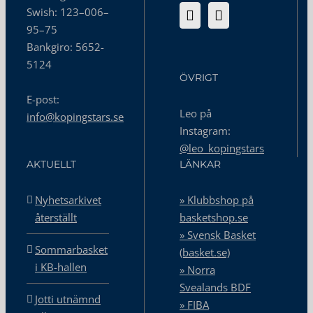
Swish: 123–006–
95–75
Bankgiro: 5652-
5124
ÖVRIGT
E-post:
Leo på
info@kopingstars.se
Instagram:
@leo_kopingstars
AKTUELLT
LÄNKAR
Nyhetsarkivet
» Klubbshop på
återställt
basketshop.se
» Svensk Basket
Sommarbasket
(basket.se)
i KB-hallen
» Norra
Svealands BDF
Jotti utnämnd
» FIBA