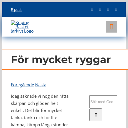
Skip
E-post
to
content
Toggl
Navig
KLUBBEN
LAG
För mycket ryggar
INFO
Föregående
Nästa
Idag saknade vi nog den rätta
Sök
skärpan och glöden helt
efter:
enkelt. Det blir för mycket
tänka, tänka och för lite
kämpa, kämpa långa stunder.