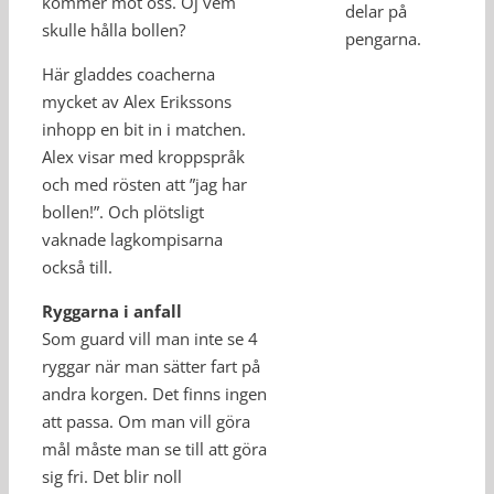
kommer mot oss. Oj vem
delar på
skulle hålla bollen?
pengarna.
Här gladdes coacherna
mycket av Alex Erikssons
inhopp en bit in i matchen.
Alex visar med kroppspråk
och med rösten att ”jag har
bollen!”. Och plötsligt
vaknade lagkompisarna
också till.
Ryggarna i anfall
Som guard vill man inte se 4
ryggar när man sätter fart på
andra korgen. Det finns ingen
att passa. Om man vill göra
mål måste man se till att göra
sig fri. Det blir noll