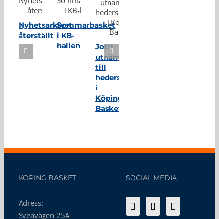
Nyhetsarkivet
Sommarbasket
återställt
i KB-
hallen
Jotti
utnämnd
till
hedersmedlem
i
Köping
Basket
KÖPING BASKET
SOCIAL MEDIA
Adress:
Sveavägen 25A