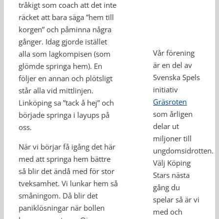
tråkigt som coach att det inte
räcket att bara säga ”hem till
korgen” och påminna några
gånger. Idag gjorde istället
Vår förening
alla som lagkompisen (som
är en del av
glömde springa hem). En
Svenska Spels
följer en annan och plötsligt
initiativ
står alla vid mittlinjen.
Gräsroten
Linköping sa ”tack å hej” och
som årligen
började springa i layups på
delar ut
oss.
miljoner till
När vi börjar få igång det här
ungdomsidrotten.
med att springa hem bättre
Välj Köping
så blir det ändå med för stor
Stars nästa
tveksamhet. Vi lunkar hem så
gång du
småningom. Då blir det
spelar så är vi
paniklösningar när bollen
med och