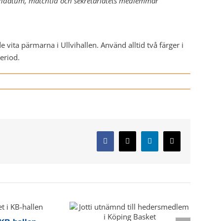
hdatum, matchtid och sekretariatets medlemmar
 vita pärmarna i Ullvihallen. Använd alltid två färger i
period.
Facebook
X
LinkedIn
E-
post