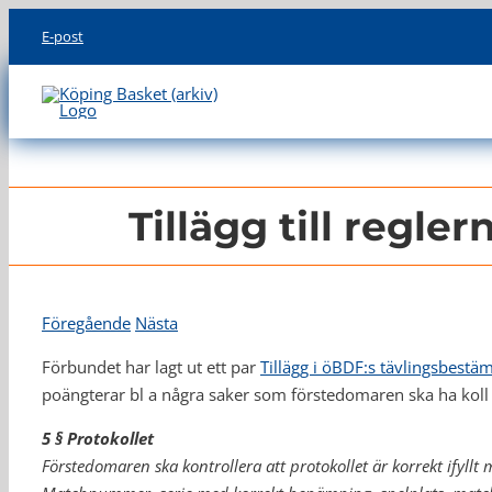
Skip
E-post
to
content
Tillägg till regle
Föregående
Nästa
Förbundet har lagt ut ett par
Tillägg i öBDF:s tävlingsbestä
poängterar bl a några saker som förstedomaren ska ha koll 
5 § Protokollet
Förstedomaren ska kontrollera att protokollet är korrekt ifyllt