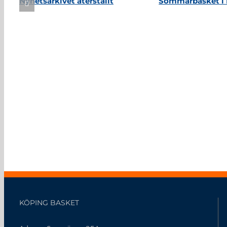
Nyhetsarkivet återställt
Sommarbasket i 
KÖPING BASKET