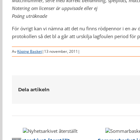
Matchnummer, serie med korrekt benämning, spelplats, matc
Notering om licenser är uppvisade eller ej
Poäng uträknade
För övrigt kan vi nämna att det nu finns rödpennor i en av de
protokollen så det bl a går att urskilja lagfoulen period för 
Av
Köping Basket
|
13 november, 2011
|
Dela artikeln
Relaterade inlägg