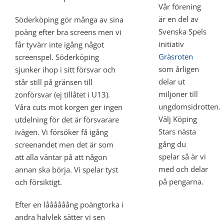
Vår förening
är en del av
Söderköping gör många av sina
Svenska Spels
poäng efter bra screens men vi
initiativ
får tyvärr inte igång något
Gräsroten
screenspel. Söderköping
som årligen
sjunker ihop i sitt försvar och
delar ut
står still på gränsen till
miljoner till
zonförsvar (ej tillåtet i U13).
ungdomsidrotten.
Våra cuts mot korgen ger ingen
Välj Köping
utdelning för det är försvarare
Stars nästa
ivägen. Vi försöker få igång
gång du
screenandet men det är som
spelar så är vi
att alla väntar på att någon
med och delar
annan ska börja. Vi spelar tyst
på pengarna.
och försiktigt.
Efter en låååååång poängtorka i
andra halvlek sätter vi sen