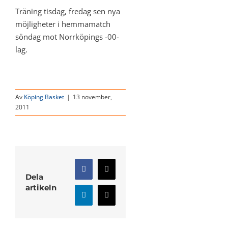
Träning tisdag, fredag sen nya
möjligheter i hemmamatch
söndag mot Norrköpings -00-
lag.
Av
Köping Basket
|
13 november,
2011
Facebook
X
Dela
artikeln
LinkedIn
E-
post