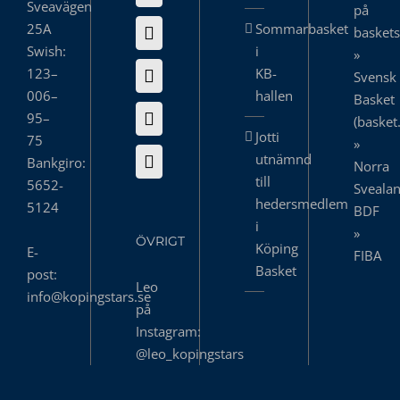
Sveavägen
på
25A
Sommarbasket
basket
Swish:
i
»
123–
KB-
Svensk
006–
hallen
Basket
95–
(basket
Jotti
75
»
utnämnd
Bankgiro:
Norra
till
5652-
Sveala
hedersmedlem
5124
BDF
i
»
ÖVRIGT
Köping
E-
FIBA
Basket
post:
Leo
info@kopingstars.se
på
Instagram:
@leo_kopingstars