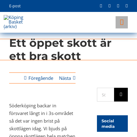
Skip
E-post
to
content
Togg
Navi
Ett öppet skott är
KLUBBEN
ett bra skott
LAG
INFO
Föregående
Nästa
Sök
efter:
Söderköping backar in
försvaret långt in i 3s-området
så det var ingen brist på
Social
media
skottlägen idag. Vi bjuds på
öppna skottlägen hela matchen