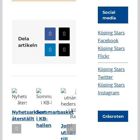
Social
media
Köping Stars
Facebook
X
Dela
Facebook
artikeln
Köping Stars
LinkedIn
E-
Flickr
post
Relaterade inlägg
Köping Stars
Twitter
Köping Stars
Instagram
Nyhetsarkivet
Sommarbasket
Gräsroten
återställt
i KB-
hallen
Jotti
utnämnd
till