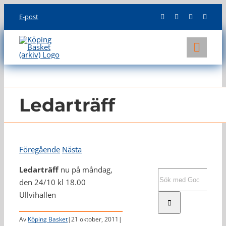
Skip
E-post
to
content
Toggl
Navig
KLUBBEN
LAG
Ledarträff
INFO
Föregående
Nästa
Ledarträff
nu på måndag,
Sök
den 24/10 kl 18.00
efter:
Ullvihallen
Av
Köping Basket
|
21 oktober, 2011
|