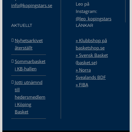
Leo på
info@kopingstars.se
Instagram:
@leo_kopingstars
AKTUELLT
LÄNKAR
Nyhetsarkivet
» Klubbshop på
återställt
basketshop.se
» Svensk Basket
Sommarbasket
(basket.se)
i KB-hallen
» Norra
Svealands BDF
Jotti utnämnd
» FIBA
till
hedersmedlem
i Köping
Basket