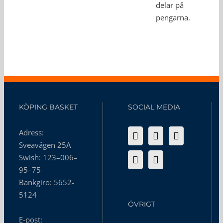
delar på
pengarna.
KÖPING BASKET
SOCIAL MEDIA
Adress:
Sveavägen 25A
Swish: 123–006–
95–75
Bankgiro: 5652-
5124
ÖVRIGT
E-post: