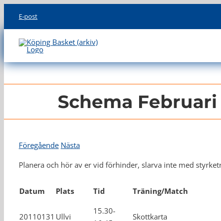
Skip
E-post
to
content
Schema Februari 
Föregående
Nästa
Planera och hör av er vid förhinder, slarva inte med styrket
Datum
Plats
Tid
Träning/Match
15.30-
20110131
Ullvi
Skottkarta