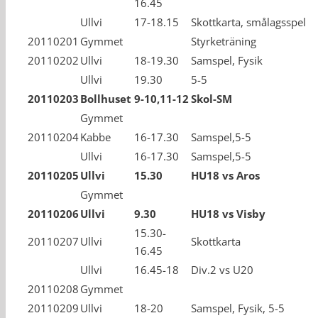
16.45
Ullvi
17-18.15
Skottkarta, smålagsspel
20110201
Gymmet
Styrketräning
20110202
Ullvi
18-19.30
Samspel, Fysik
Ullvi
19.30
5-5
20110203
Bollhuset
9-10,11-12
Skol-SM
Gymmet
20110204
Kabbe
16-17.30
Samspel,5-5
Ullvi
16-17.30
Samspel,5-5
20110205
Ullvi
15.30
HU18 vs Aros
Gymmet
20110206
Ullvi
9.30
HU18 vs Visby
15.30-
20110207
Ullvi
Skottkarta
16.45
Ullvi
16.45-18
Div.2 vs U20
20110208
Gymmet
20110209
Ullvi
18-20
Samspel, Fysik, 5-5