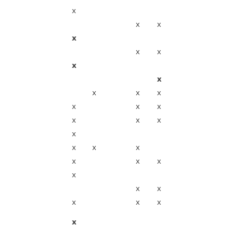
x
x
x
x
x
x
x
x
x
x
x
x
x
x
x
x
x
x
x
x
x
x
x
x
x
x
x
x
x
x
x