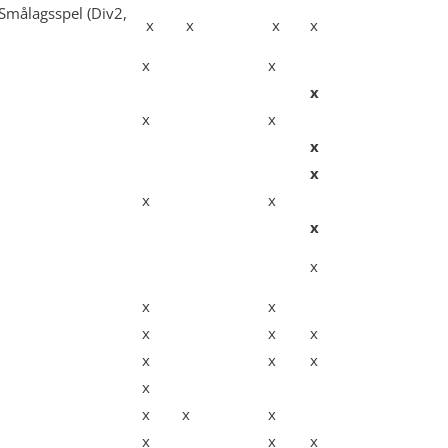
 Smålagsspel (Div2,
x
x
x
x
x
x
x
x
x
x
x
x
x
x
x
x
x
x
x
x
x
x
x
x
x
x
x
x
x
x