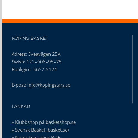
KÖPING BASKET
Adress: Sveavägen 25A
Swish: 123–006–95–75
Bankgiro: 5652-5124
E-post:
info@kopingstars.se
LÄNKAR
» Klubbshop på basketshop.se
» Svensk Basket (basket.se)
» Norra Svealands BDF