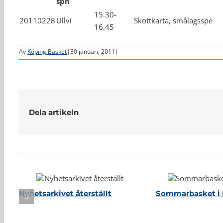
sph
15.30-
20110228
Ullvi
Skottkarta, smålagsspe
16.45
Av
Köping Basket
|
30 januari, 2011
|
Dela artikeln
Relaterade inlägg
Nyhetsarkivet återställt
Sommarbasket i 