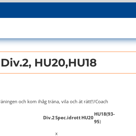
Div.2, HU20,HU18
räningen och kom ihåg träna, vila och ät rätt!!/Coach
HU18(93-
Div.2
Spec.idrott
HU20
95
)
x