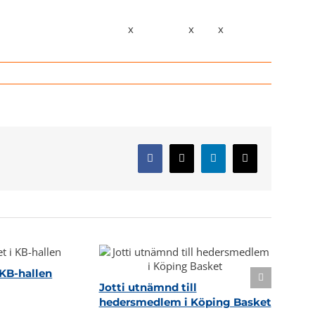
x
x
x
Facebook
X
LinkedIn
E-
post
KB-hallen
Jotti utnämnd till
hedersmedlem i Köping Basket