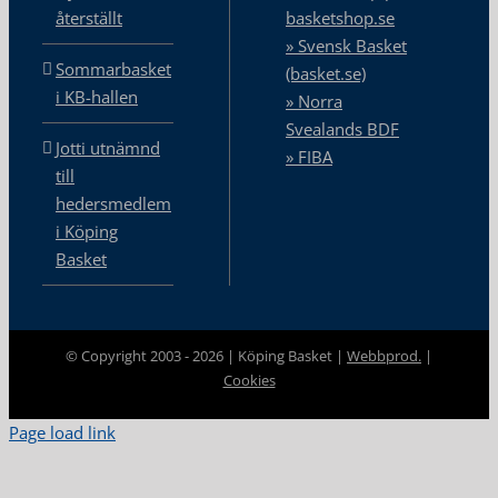
återställt
basketshop.se
» Svensk Basket
Sommarbasket
(basket.se)
i KB-hallen
» Norra
Svealands BDF
Jotti utnämnd
» FIBA
till
hedersmedlem
i Köping
Basket
© Copyright 2003 -
2026 | Köping Basket |
Webbprod.
|
Cookies
Page load link