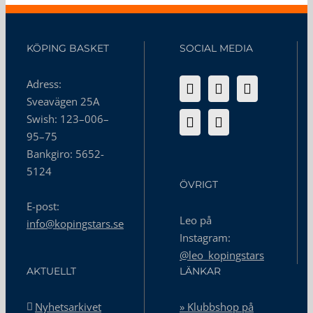
KÖPING BASKET
SOCIAL MEDIA
Adress:
Sveavägen 25A
Swish: 123–006–
95–75
Bankgiro: 5652-
5124
ÖVRIGT
E-post:
Leo på
info@kopingstars.se
Instagram:
@leo_kopingstars
AKTUELLT
LÄNKAR
Nyhetsarkivet
» Klubbshop på