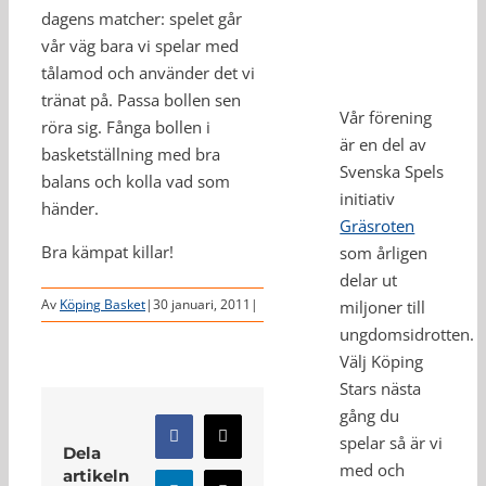
dagens matcher: spelet går
vår väg bara vi spelar med
tålamod och använder det vi
tränat på. Passa bollen sen
Vår förening
röra sig. Fånga bollen i
är en del av
basketställning med bra
Svenska Spels
balans och kolla vad som
initiativ
händer.
Gräsroten
Bra kämpat killar!
som årligen
delar ut
Av
Köping Basket
|
30 januari, 2011
|
miljoner till
ungdomsidrotten.
Välj Köping
Stars nästa
gång du
spelar så är vi
Facebook
X
Dela
med och
artikeln