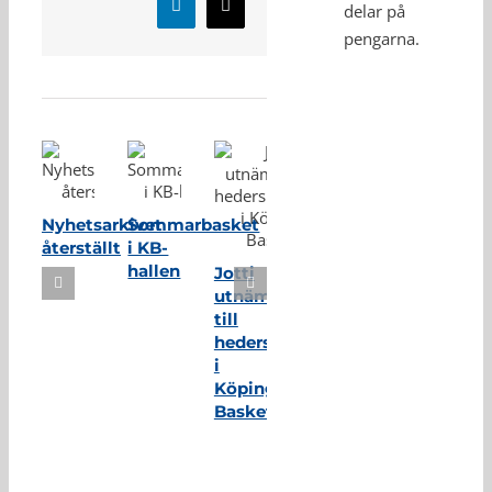
delar på
LinkedIn
E-
post
pengarna.
Relaterade inlägg
Nyhetsarkivet
Sommarbasket
återställt
i KB-
hallen
Jotti
utnämnd
till
hedersmedlem
i
Köping
Basket