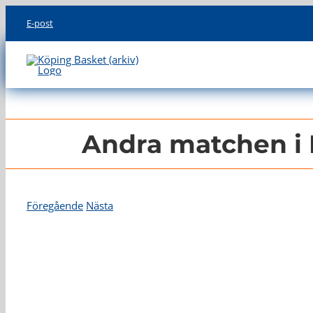
Skip
E-post
to
content
Andra matchen i 
Föregående
Nästa
Visa
större
bild