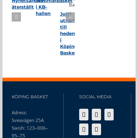
Nyhetsarkivet
Sommarbasket
återställt
i KB-
hallen
Jotti
utnämnd
till
hedersmedlem
i
Köping
Basket
KÖPING BASKET
SOCIAL MEDIA
Adress:
Sveavägen 25A
Swish: 123–006–
95–75