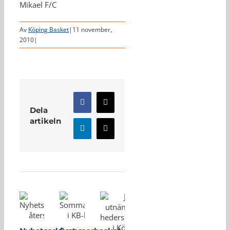
Mikael F/C
Av
Köping Basket
|
11 november,
2010
|
Facebook
X
Dela
artikeln
LinkedIn
E-
post
Relaterade inlägg