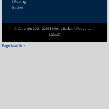
i Köping
Basket
© Copyright 2003 -
2026 | Köping Basket |
Webbprod.
|
Cookies
Page load link