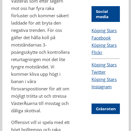
Västerås som efter segern
mot oss har fyra raka
Social
förluster och kommer säkert
media
laddade för att bryta den
negativa trenden. För oss
Köping Stars
gäller det hålla koll på
Facebook
motståndarnas 3-
Köping Stars
poängsskytte och kontrollera
Flickr
returtagningen mot det lite
Köping Stars
tyngre motståndet. Vi
Twitter
kommer kliva upp högt i
Köping Stars
banan i våra
Instagram
försvarspositioner för att om
möjligt trötta ut och stressa
VästerÅsarna till misstag och
Gräsroten
dåliga skottval.
Offensivt vill vi spela med ett
högt bolltempo och raka