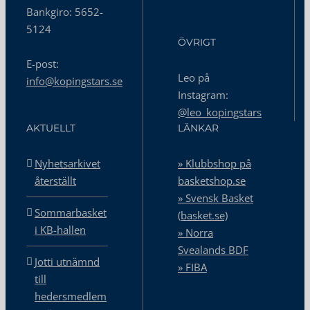
Bankgiro: 5652-
5124
ÖVRIGT
E-post:
Leo på
info@kopingstars.se
Instagram:
@leo_kopingstars
AKTUELLT
LÄNKAR
Nyhetsarkivet
» Klubbshop på
återställt
basketshop.se
» Svensk Basket
Sommarbasket
(basket.se)
i KB-hallen
» Norra
Svealands BDF
Jotti utnämnd
» FIBA
till
hedersmedlem