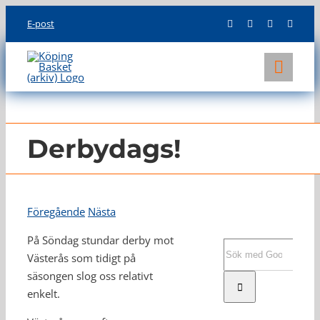
Skip
E-post
to
content
Toggl
Navig
KLUBBEN
LAG
Derbydags!
INFO
Föregående
Nästa
På Söndag stundar derby mot
Sök
Västerås som tidigt på
efter:
säsongen slog oss relativt
enkelt.