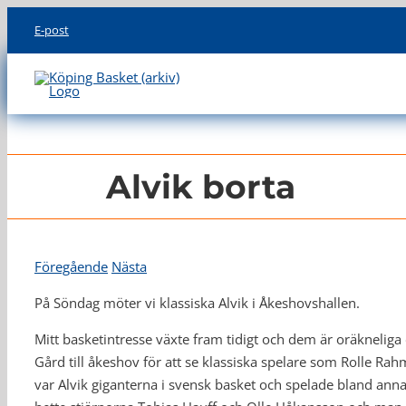
Skip
E-post
to
content
Alvik borta
Föregående
Nästa
På Söndag möter vi klassiska Alvik i Åkeshovshallen.
Mitt basketintresse växte fram tidigt och dem är oräkneli
Gård till åkeshov för att se klassiska spelare som Rolle Rahm
var Alvik giganterna i svensk basket och spelade bland ann