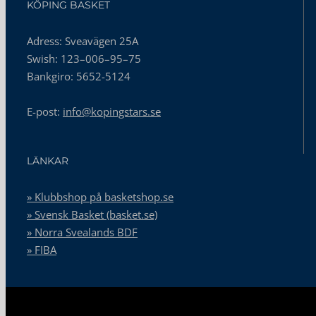
KÖPING BASKET
Adress: Sveavägen 25A
Swish: 123–006–95–75
Bankgiro: 5652-5124
E-post:
info@kopingstars.se
LÄNKAR
» Klubbshop på basketshop.se
» Svensk Basket (basket.se)
» Norra Svealands BDF
» FIBA