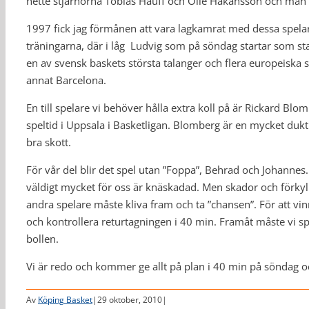
hette stjärnorna Tobias Hauff och Olle Håkansson och m
1997 fick jag förmånen att vara lagkamrat med dessa spelar
träningarna, där i låg Ludvig som på söndag startar som star
en av svensk baskets största talanger och flera europeiska s
annat Barcelona.
En till spelare vi behöver hålla extra koll på är Rickard B
speltid i Uppsala i Basketligan. Blomberg är en mycket dukti
bra skott.
För vår del blir det spel utan ”Foppa”, Behrad och Johanne
väldigt mycket för oss är knäskadad. Men skador och förkyln
andra spelare måste kliva fram och ta ”chansen”. För att vin
och kontrollera returtagningen i 40 min. Framåt måste vi s
bollen.
Vi är redo och kommer ge allt på plan i 40 min på söndag o
Av
Köping Basket
|
29 oktober, 2010
|