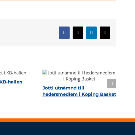
Facebook
X
LinkedIn
E-
post
KB-hallen
Jotti utnämnd till
hedersmedlem i Köping Basket