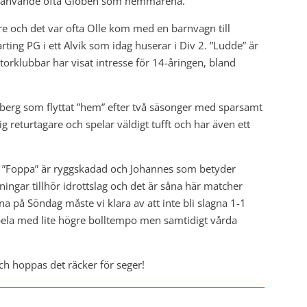
an använde ofta Globen som hemmarena.
e och det var ofta Olle kom med en barnvagn till
ting PG i ett Alvik som idag huserar i Div 2. ”Ludde” är
torklubbar har visat intresse för 14-åringen, bland
lomberg som flyttat ”hem” efter två säsonger med sparsamt
g returtagare och spelar väldigt tufft och har även ett
s. ”Foppa” är ryggskadad och Johannes som betyder
ingar tillhör idrottslag och det är såna här matcher
na på Söndag måste vi klara av att inte bli slagna 1-1
pela med lite högre bolltempo men samtidigt vårda
ch hoppas det räcker för seger!