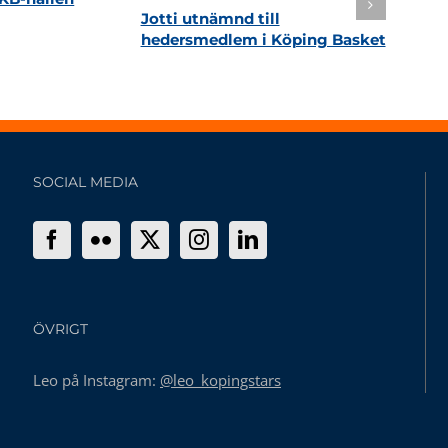
Jotti utnämnd till
hedersmedlem i Köping Basket
SOCIAL MEDIA
ÖVRIGT
Leo på Instagram:
@leo_kopingstars