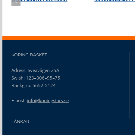
KÖPING BASKET
Adress: Sveavägen 25A
Swish: 123–006–95–75
Bankgiro: 5652-5124
E-post:
info@kopingstars.se
LÄNKAR