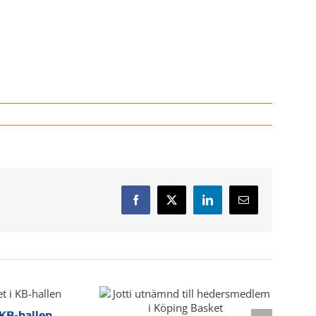
Facebook
X
LinkedIn
E-
post
KB-hallen