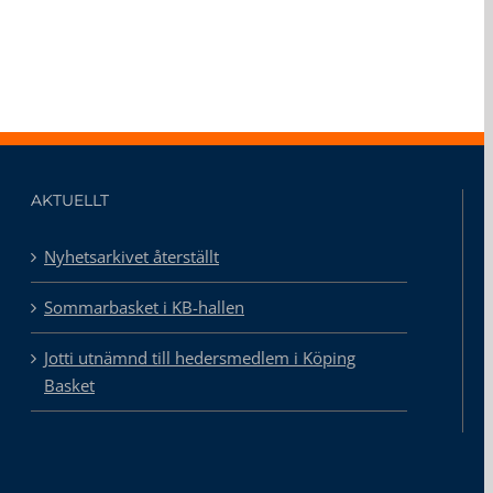
AKTUELLT
Nyhetsarkivet återställt
Sommarbasket i KB-hallen
Jotti utnämnd till hedersmedlem i Köping
Basket