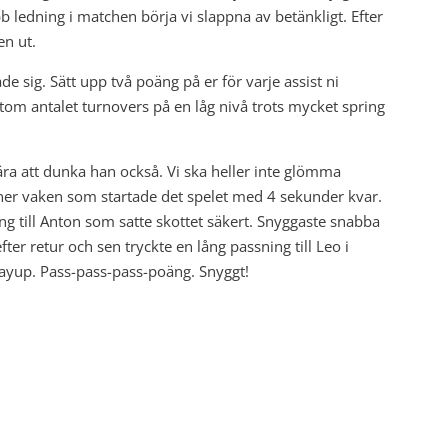
b ledning i matchen börja vi slappna av betänkligt. Efter
en ut.
 sig. Sätt upp två poäng på er för varje assist ni
utom antalet turnovers på en låg nivå trots mycket spring
ra att dunka han också. Vi ska heller inte glömma
wner vaken som startade det spelet med 4 sekunder kvar.
 till Anton som satte skottet säkert. Snyggaste snabba
er retur och sen tryckte en lång passning till Leo i
layup. Pass-pass-pass-poäng. Snyggt!