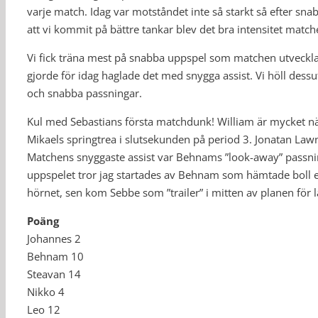
varje match. Idag var motståndet inte så starkt så efter snab
att vi kommit på bättre tankar blev det bra intensitet match
Vi fick träna mest på snabba uppspel som matchen utvecklade
gjorde för idag haglade det med snygga assist. Vi höll dess
och snabba passningar.
Kul med Sebastians första matchdunk! William är mycket nä
Mikaels springtrea i slutsekunden på period 3. Jonatan La
Matchens snyggaste assist var Behnams ”look-away” passning
uppspelet tror jag startades av Behnam som hämtade boll eft
hörnet, sen kom Sebbe som ”trailer” i mitten av planen för 
Poäng
Johannes 2
Behnam 10
Steavan 14
Nikko 4
Leo 12