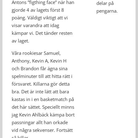
Antons ”figthing face” när han
delar på
gjorde 4 av lagets först 8
pengarna.
poäng. Väldigt viktigt att vi
visar varandra att idag
kämpar vi. Det tänder resten
av laget.
Våra rookiesar Samuel,
Anthony, Kevin A, Kevin H
och Brandon får ägna sina
spelminuter till att hitta rätt i
försvaret. Killarna gör detta
bra. Det är inte lätt att bara
kastas in i en basketmatch på
det här sättet. Speciellt minns
jag Kevin Ahlbäck kämpa bort
passningar allt han orkade
vid några sekvenser. Fortsätt
så killar.