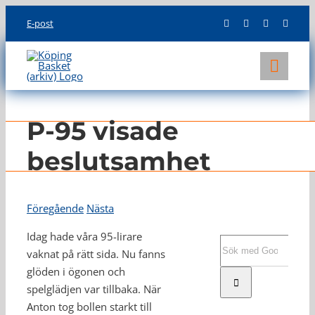
Skip
E-post
to
content
Toggl
Navig
KLUBBEN
P-95 visade
LAG
beslutsamhet
INFO
Föregående
Nästa
Idag hade våra 95-lirare
Sök
vaknat på rätt sida. Nu fanns
efter:
glöden i ögonen och
spelglädjen var tillbaka. När
Anton tog bollen starkt till