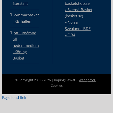
återställt
basketshop.se
» Svensk Basket
Sommarbasket
(basket.se)
i KB-hallen
» Norra
Svealands BDF
Jotti utnämnd
» FIBA
till
hedersmedlem
i Köping
Basket
© Copyright 2003 -
2026 | Köping Basket |
Webbprod.
|
Cookies
Page load link