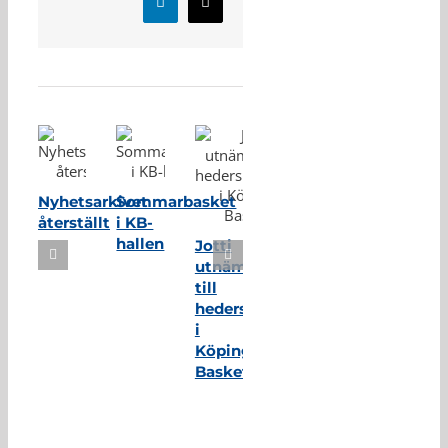
LinkedIn
E-
post
Relaterade inlägg
Nyhetsarkivet
Sommarbasket
återställt
i KB-
hallen
Jotti
utnämnd
till
hedersmedlem
i
Köping
Basket