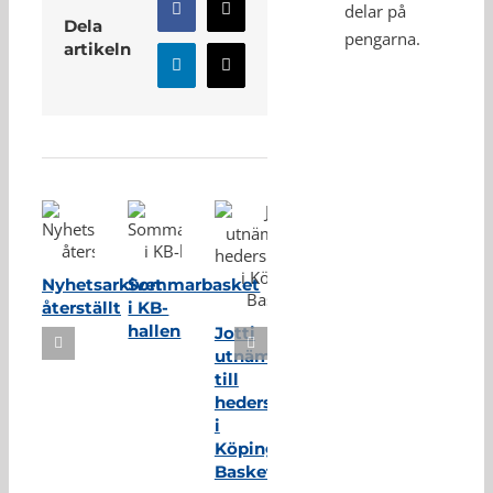
delar på
Facebook
X
Dela
pengarna.
artikeln
LinkedIn
E-
post
Relaterade inlägg
Nyhetsarkivet
Sommarbasket
återställt
i KB-
hallen
Jotti
utnämnd
till
hedersmedlem
i
Köping
Basket