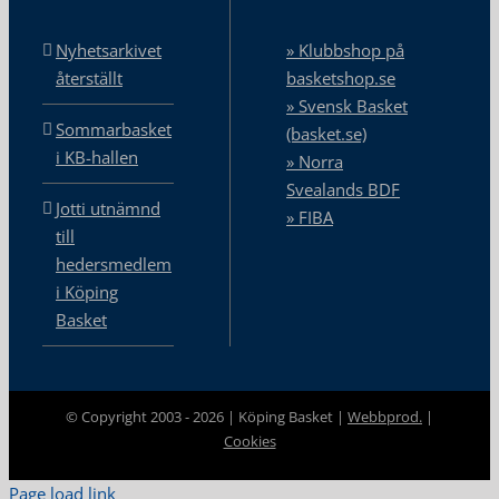
Nyhetsarkivet
» Klubbshop på
återställt
basketshop.se
» Svensk Basket
Sommarbasket
(basket.se)
i KB-hallen
» Norra
Svealands BDF
Jotti utnämnd
» FIBA
till
hedersmedlem
i Köping
Basket
© Copyright 2003 -
2026 | Köping Basket |
Webbprod.
|
Cookies
Page load link