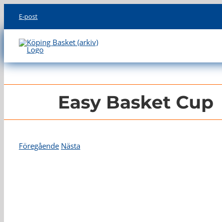
Skip
E-post
to
content
Easy Basket Cup
Föregående
Nästa
Visa
större
bild