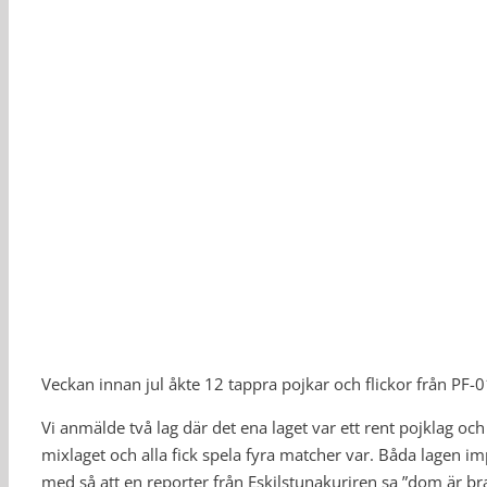
Veckan innan jul åkte 12 tappra pojkar och flickor från PF-01
Vi anmälde två lag där det ena laget var ett rent pojklag oc
mixlaget och alla fick spela fyra matcher var. Båda lagen im
med så att en reporter från Eskilstunakuriren sa ”dom är bra