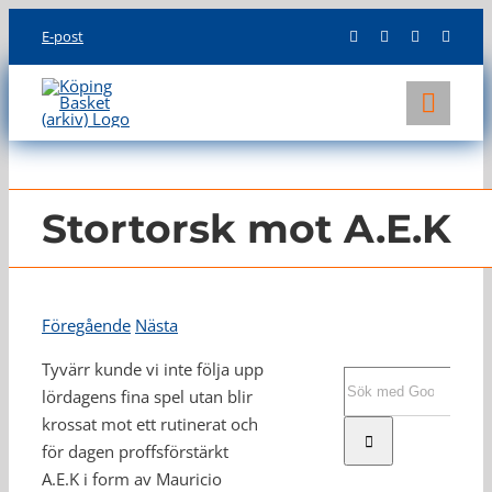
Skip
E-post
to
content
Toggl
Navig
KLUBBEN
LAG
Stortorsk mot A.E.K
INFO
Föregående
Nästa
Tyvärr kunde vi inte följa upp
Sök
lördagens fina spel utan blir
efter:
krossat mot ett rutinerat och
för dagen proffsförstärkt
A.E.K i form av Mauricio