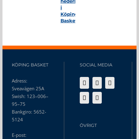
hedersmedlem
i
Köping
Basket
KÖPING BASKET
SOCIAL MEDIA
Adress:
Sveavägen 25A
Swish: 123–006–
95–75
Bankgiro: 5652-
5124
ÖVRIGT
E-post: