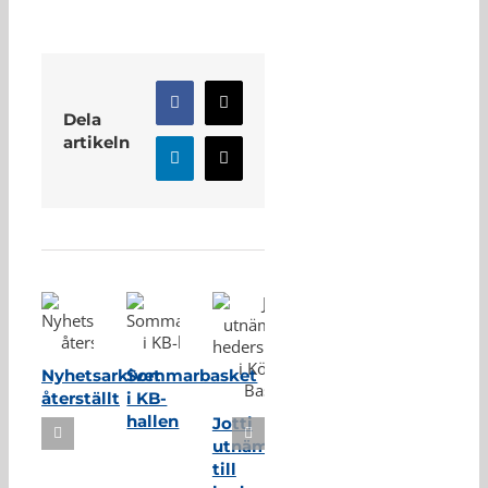
Facebook
X
Dela
artikeln
LinkedIn
E-
post
Relaterade inlägg
Nyhetsarkivet
Sommarbasket
återställt
i KB-
hallen
Jotti
utnämnd
till