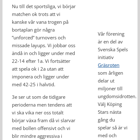
Nu till det sportsliga, vi börjar
matchen ok trots att vi
kanske vår vana trogen på
bortaplan gör några
Vår förening
”unforced” turnovers och
är en del av
missade layups. Vi jobbar oss
Svenska Spels
ändå in och ligger under med
initiativ
22-14 efter 1a. Vi fortsätter
Gräsroten
att spela ok i 2a utan att
som årligen
imponera och ligger under
delar ut
med 42-25 i halvtid.
miljoner till
ungdomsidrotten.
3e ser ut som de tidigare
Välj Köping
perioderna men tendens att
Stars nästa
vi ska vika ner oss totalt
gång du
börjar växa fram då vi slarvar
spelar så är vi
med bollen offensivt och vi
med och
blir mindre aggressiva i