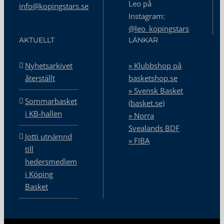
Leo på
info@kopingstars.se
Instagram:
@leo_kopingstars
AKTUELLT
LÄNKAR
Nyhetsarkivet
» Klubbshop på
återställt
basketshop.se
» Svensk Basket
Sommarbasket
(basket.se)
i KB-hallen
» Norra
Svealands BDF
Jotti utnämnd
» FIBA
till
hedersmedlem
i Köping
Basket