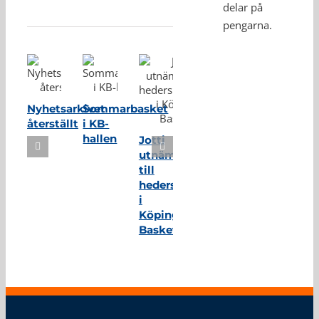
delar på
Relaterade inlägg
pengarna.
Nyhetsarkivet
Sommarbasket
återställt
i KB-
hallen
Jotti
utnämnd
till
hedersmedlem
i
Köping
Basket