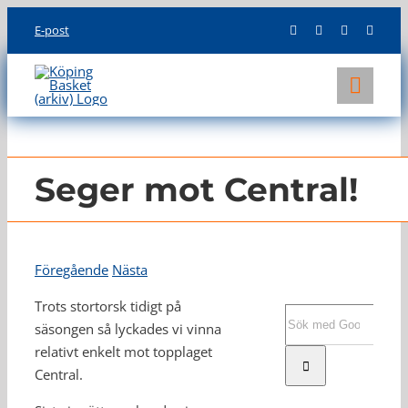
Skip
E-post
to
content
Toggl
Navig
KLUBBEN
LAG
Seger mot Central!
INFO
Föregående
Nästa
Trots stortorsk tidigt på
Sök
säsongen så lyckades vi vinna
efter:
relativt enkelt mot topplaget
Central.