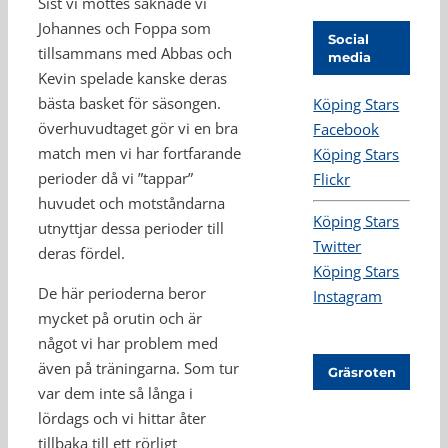
Sist vi möttes saknade vi
Johannes och Foppa som
Social
tillsammans med Abbas och
media
Kevin spelade kanske deras
bästa basket för säsongen.
Köping Stars
överhuvudtaget gör vi en bra
Facebook
match men vi har fortfarande
Köping Stars
perioder då vi ”tappar”
Flickr
huvudet och motståndarna
Köping Stars
utnyttjar dessa perioder till
Twitter
deras fördel.
Köping Stars
De här perioderna beror
Instagram
mycket på orutin och är
något vi har problem med
även på träningarna. Som tur
Gräsroten
var dem inte så långa i
lördags och vi hittar åter
tillbaka till ett rörligt