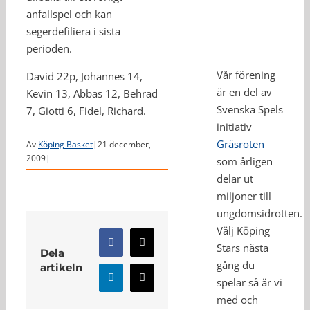
anfallspel och kan
segerdefiliera i sista
perioden.
Vår förening
David 22p, Johannes 14,
är en del av
Kevin 13, Abbas 12, Behrad
Svenska Spels
7, Giotti 6, Fidel, Richard.
initiativ
Gräsroten
Av
Köping Basket
|
21 december,
2009
|
som årligen
delar ut
miljoner till
ungdomsidrotten.
Välj Köping
Facebook
X
Stars nästa
Dela
gång du
artikeln
spelar så är vi
LinkedIn
E-
post
med och