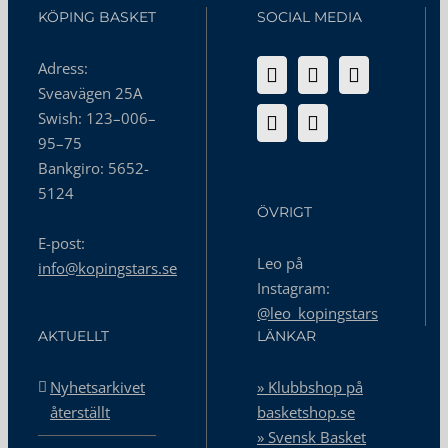
KÖPING BASKET
SOCIAL MEDIA
Adress:
Sveavägen 25A
Swish: 123–006–
95–75
Bankgiro: 5652-
5124
ÖVRIGT
E-post:
Leo på
info@kopingstars.se
Instagram:
@leo_kopingstars
AKTUELLT
LÄNKAR
Nyhetsarkivet
» Klubbshop på
återställt
basketshop.se
» Svensk Basket