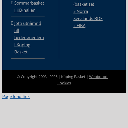
Sommarbasket
(basket.se)
i KB-hallen
» Norra
Svealands BDF
Jotti utnämnd
» FIBA
till
hedersmedlem
i Köping
Basket
© Copyright 2003 -
2026 | Köping Basket |
Webbprod.
|
Cookies
Page load link