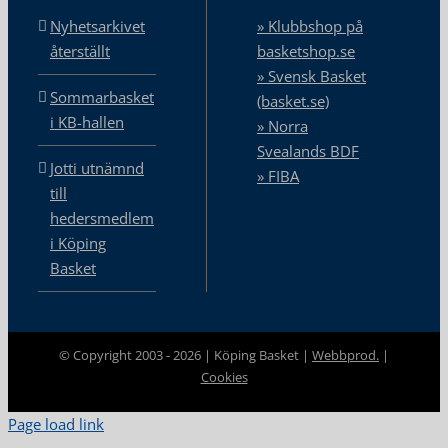
Nyhetsarkivet
» Klubbshop på
återställt
basketshop.se
» Svensk Basket
Sommarbasket
(basket.se)
i KB-hallen
» Norra
Svealands BDF
Jotti utnämnd
» FIBA
till
hedersmedlem
i Köping
Basket
© Copyright 2003 -
2026 | Köping Basket |
Webbprod.
|
Cookies
Page load link