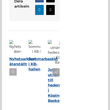
Dela
artikeln
LinkedIn
E-
post
Relaterade inlägg
Nyhetsarkivet
Sommarbasket
återställt
i KB-
hallen
Jotti
utnämnd
till
hedersmedlem
i
Köping
Basket