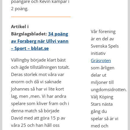
poängare och Kevin kämpar i
2 poäng.
Artikel i
Vår förening
Bärgslagsbladet:
34 poäng
är en del av
av Forsberg när Ullvi vann
Svenska Spels
– Sport – bblat.se
initiativ
Vällingby började klart bäst
Gräsroten
och ägde tillställningen totalt.
som årligen
Deras storlek mot våra var
delar ut
enorm och då vi saknade
miljoner till
Johannes så har vi lite kort
ungdomsidrotten.
lag, men ,men. Vi har andra
Välj Köping
spelare som kliver fram och i
Stars nästa
denna match så började
gång du
David med att göra 15 p av
spelar så är vi
våra 25 och han håll oss
med och