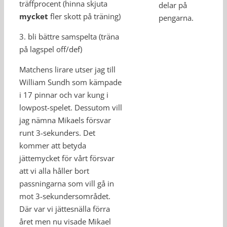
träffprocent (hinna skjuta
delar på
mycket
fler skott på träning)
pengarna.
3. bli bättre samspelta (träna
på lagspel off/def)
Matchens lirare utser jag till
William Sundh som kämpade
i 17 pinnar och var kung i
lowpost-spelet. Dessutom vill
jag nämna Mikaels försvar
runt 3-sekunders. Det
kommer att betyda
jättemycket för vårt försvar
att vi alla håller bort
passningarna som vill gå in
mot 3-sekundersområdet.
Där var vi jättesnälla förra
året men nu visade Mikael