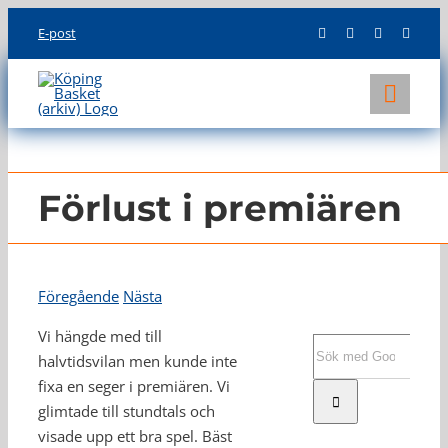
Skip
E-post
to
content
Toggl
Navig
KLUBBEN
LAG
Förlust i premiären
INFO
Föregående
Nästa
Vi hängde med till
Sök
halvtidsvilan men kunde inte
efter:
fixa en seger i premiären. Vi
glimtade till stundtals och
visade upp ett bra spel. Bäst