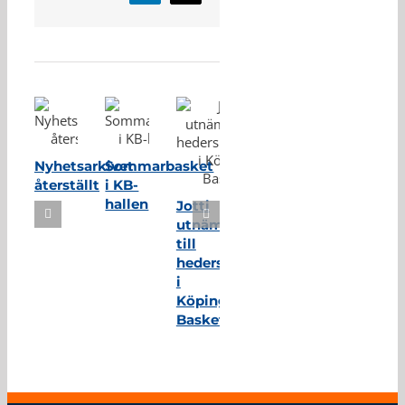
post
Relaterade inlägg
Nyhetsarkivet
Sommarbasket
återställt
i KB-
hallen
Jotti
utnämnd
till
hedersmedlem
i
Köping
Basket