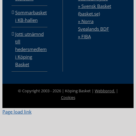
» Svensk Basket
Sommarbasket
(basket.se)
i KB-hallen
» Norra
Svealands BDF
Jotti utnämnd
» FIBA
till
hedersmedlem
i Köping
Basket
© Copyright 2003 -
2026 | Köping Basket |
Webbprod.
|
Cookies
Page load link