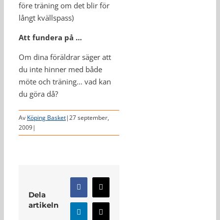
före träning om det blir för
långt kvällspass)
Att fundera på …
Om dina föräldrar säger att
du inte hinner med både
möte och träning… vad kan
du göra då?
Av
Köping Basket
|
27 september,
2009
|
Facebook
X
Dela
artikeln
LinkedIn
E-