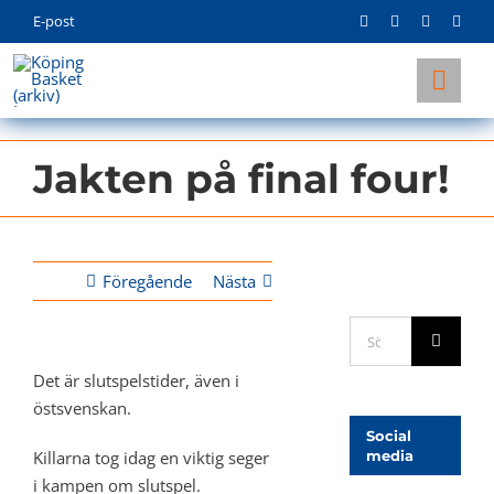
Skip
E-post
to
content
Togg
Navi
KLUBBEN
Jakten på final four!
LAG
INFO
Föregående
Nästa
Sök
efter:
Det är slutspelstider, även i
östsvenskan.
Social
Killarna tog idag en viktig seger
media
i kampen om slutspel.