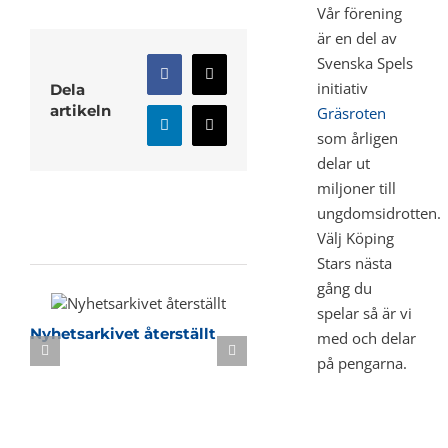
Vår förening
är en del av
Svenska Spels
Facebook
X
initiativ
Dela
artikeln
Gräsroten
LinkedIn
E-
som årligen
post
delar ut
miljoner till
ungdomsidrotten.
Relaterade inlägg
Välj Köping
Stars nästa
gång du
spelar så är vi
Nyhetsarkivet återställt
Sommarbasket i KB-h
med och delar
på pengarna.