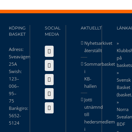
KÖPING
SOCIAL
AKTUELLT
LÄNKA
BASKET
MEDIA
Nyhetsarkivet
»
Adress:
återställt
Klubbs
Sveavägen
på
25A
Sommarbasket
basket
Swish:
i
»
123–
KB-
Svensk
006–
hallen
Basket
95–
(basket
Jotti
75
»
utnämnd
Bankgiro:
Norra
till
5652-
Sveala
hedersmedlem
5124
BDF
i
»