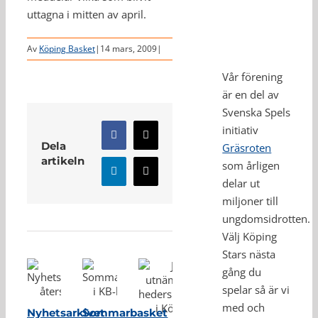
uttagna i mitten av april.
Av
Köping Basket
|
14 mars, 2009
|
Vår förening
är en del av
Svenska Spels
initiativ
Facebook
X
Dela
Gräsroten
artikeln
som årligen
LinkedIn
E-
delar ut
post
miljoner till
Relaterade inlägg
ungdomsidrotten.
Välj Köping
Stars nästa
gång du
spelar så är vi
med och
Nyhetsarkivet
Sommarbasket