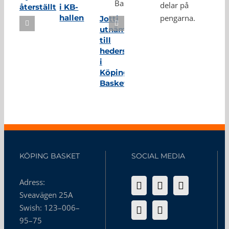
delar på
återställt
i KB-
hallen
pengarna.
Jotti
utnämnd
till
hedersmedlem
i
Köping
Basket
KÖPING BASKET
SOCIAL MEDIA
Adress:
Sveavägen 25A
Swish: 123–006–
95–75