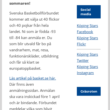
sommaren!
Social
Svenska Basketbollförbundet
media
kommer att välja ut 40 flickor
och 40 pojkar från hela
Köping Stars
landet. Ni som är födda -93
Facebook
till -84 kan anmäla er. Du
Köping Stars
som blir utvald får bo på
Flickr
vandrarhem, mat, resa,
Köping Stars
funktionärskläder, utbildning
Twitter
och får så klart se
Köping Stars
europatoppbasket.
Instagram
Läs artikel på basket.se här.
Där finns även
anmälningssidan. Anmälan
Gräsroten
ska vara inskickad före 1 april
och är bindande. Förbundet
meddelar vilka som blivit