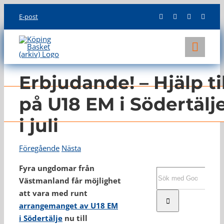
Skip
E-post
to
content
Toggl
Navig
KLUBBEN
Erbjudande! – Hjälp til
LAG
på U18 EM i Södertälj
i juli
INFO
Föregående
Nästa
Fyra ungdomar från
Sök
Västmanland får möjlighet
efter:
att vara med runt
arrangemanget av U18 EM
i Södertälje
nu till