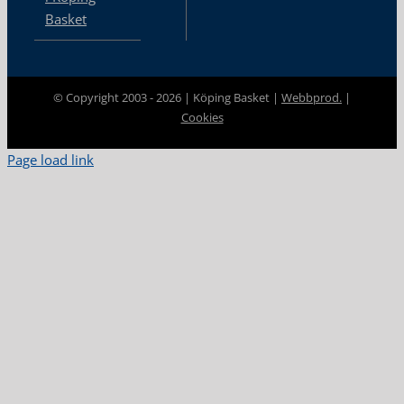
Basket
© Copyright 2003 -
2026 | Köping Basket |
Webbprod.
|
Cookies
Page load link