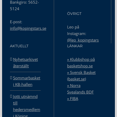
Bankgiro: 5652-
5124
ÖVRIGT
E-post:
Leo på
info@kopingstars.se
Instagram:
@leo_kopingstars
AKTUELLT
LÄNKAR
Nyhetsarkivet
» Klubbshop på
återställt
basketshop.se
» Svensk Basket
Sommarbasket
(basket.se)
i KB-hallen
» Norra
Svealands BDF
Jotti utnämnd
» FIBA
till
hedersmedlem
i Köping