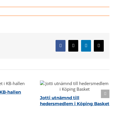
Facebook
X
LinkedIn
E-
post
KB-hallen
Jotti utnämnd till
hedersmedlem i Köping Basket