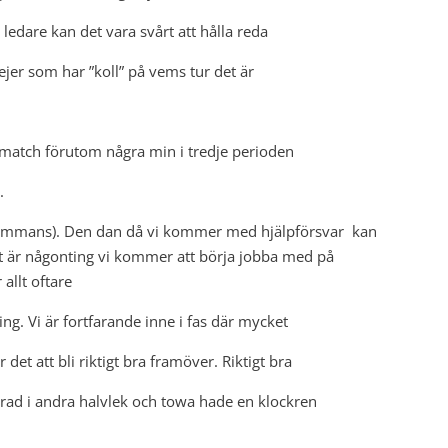
ledare kan det vara svårt att hålla reda
ejer som har ”koll” på vems tur det är
 match förutom några min i tredje perioden
.
illsammans). Den dan då vi kommer med hjälpförsvar kan
t är någonting vi kommer att börja jobba med på
 allt oftare
ning. Vi är fortfarande inne i fas där mycket
et att bli riktigt bra framöver. Riktigt bra
 i rad i andra halvlek och towa hade en klockren