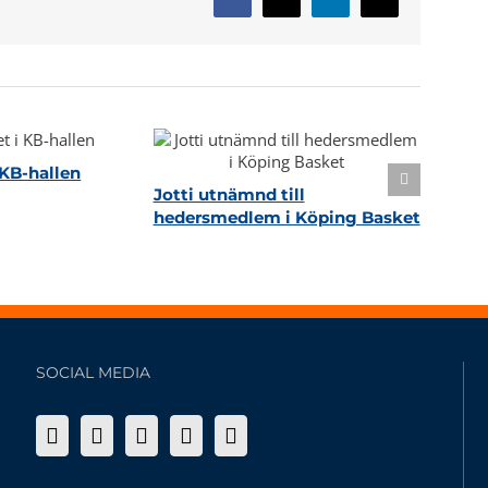
Facebook
X
LinkedIn
E-
post
KB-hallen
Jotti utnämnd till
hedersmedlem i Köping Basket
SOCIAL MEDIA