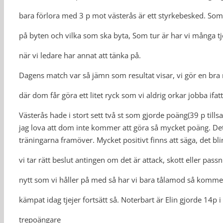
bara förlora med 3 p mot västerås är ett styrkebesked. Som 
på byten och vilka som ska byta, Som tur är har vi många tj
när vi ledare har annat att tänka på.
Dagens match var så jämn som resultat visar, vi gör en bra
där dom får göra ett litet ryck som vi aldrig orkar jobba ifatt
Västerås hade i stort sett två st som gjorde poäng(39 p t
jag lova att dom inte kommer att göra så mycket poäng. De
träningarna framöver. Mycket positivt finns att säga, det blir
vi tar rätt beslut antingen om det är attack, skott eller pass
nytt som vi håller på med så har vi bara tålamod så kommer d
kämpat idag tjejer fortsätt så. Noterbart är Elin gjorde 14p
trepoängare