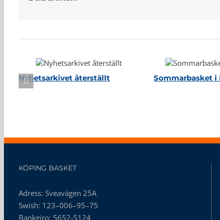
Relaterade inlägg
Nyhetsarkivet återställt
Sommarbasket i 
KÖPING BASKET
Adress: Sveavägen 25A
Swish: 123–006–95–75
Bankgiro: 5652-5124