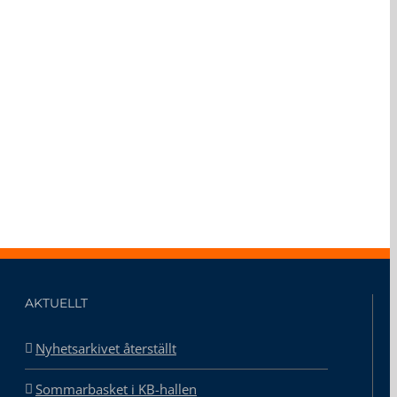
AKTUELLT
Nyhetsarkivet återställt
Sommarbasket i KB-hallen