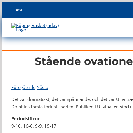
Skip
E-post
to
content
Stående ovatione
Föregående
Nästa
Det var dramatiskt, det var spännande, och det var Ullvi B
Dolphins första förlust i serien. Publiken i Ullvihallen sto
Periodsiffror
9-10, 16-6, 9-9, 15-17