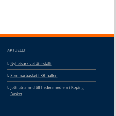
AKTUELLT
Nyhetsarkivet återställt
Sommarbasket i KB-hallen
Jotti utnämnd till hedersmedlem i Köping
Basket