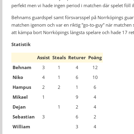
perfekt men vi hade ingen period i matchen där spelet föll 
Behnams guardspel samt försvarsspel på Norrköpings guard
matchen igenom och var en riktig ”go-to-guy” när matchen s
att kämpa bort Norrköpings längsta spelare och hade 17 re
Statistik
Assist
Steals
Returer
Poäng
Behnam
3
1
4
12
Niko
4
1
6
10
Hampus
2
2
1
6
Mikael
1
9
4
Dejan
1
2
4
Sebastian
3
6
2
William
3
4