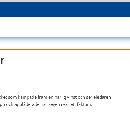
r
asket som kämpade fram en härlig vinst och serieledaren
d upp och applåderade när segern var ett faktum.