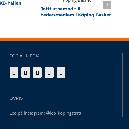
KB-hallen
Jotti utnämnd till
hedersmedlem i Köping Basket
SOCIAL MEDIA
ÖVRIGT
Leo på Instagram:
@leo_kopingstars