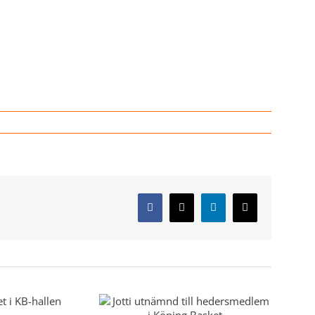
Facebook
X
LinkedIn
E-
post