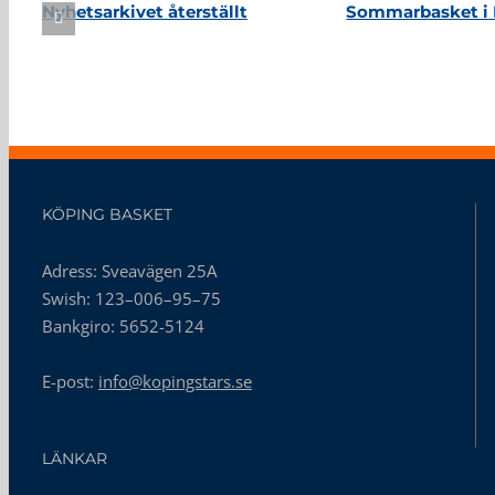
Nyhetsarkivet återställt
Sommarbasket i 
KÖPING BASKET
Adress: Sveavägen 25A
Swish: 123–006–95–75
Bankgiro: 5652-5124
E-post:
info@kopingstars.se
LÄNKAR