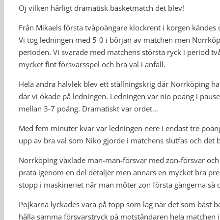
Oj vilken härligt dramatisk basketmatch det blev!
Från Mikaels första tvåpoängare klockrent i korgen kändes d
Vi tog ledningen med 5-0 i början av matchen men Norrköpi
perioden. Vi svarade med matchens största ryck i period två o
mycket fint försvarsspel och bra val i anfall.
Hela andra halvlek blev ett ställningskrig där Norrköping 
där vi ökade på ledningen. Ledningen var nio poäng i paus
mellan 3-7 poäng. Dramatiskt var ordet…
Med fem minuter kvar var ledningen nere i endast tre poäng 
upp av bra val som Niko gjorde i matchens slutfas och det bl
Norrköping växlade man-man-försvar med zon-försvar och det
prata igenom en del detaljer men annars en mycket bra premi
stopp i maskineriet när man möter zon första gångerna så de
Pojkarna lyckades vara på topp som lag när det som bäst be
hålla samma försvarstryck på motståndaren hela matchen ig