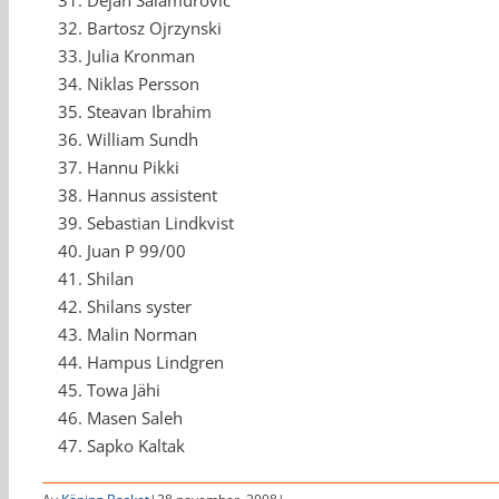
Dejan Salamurovic
Bartosz Ojrzynski
Julia Kronman
Niklas Persson
Steavan Ibrahim
William Sundh
Hannu Pikki
Hannus assistent
Sebastian Lindkvist
Juan P 99/00
Shilan
Shilans syster
Malin Norman
Hampus Lindgren
Towa Jähi
Masen Saleh
Sapko Kaltak