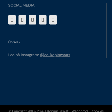
SOCIAL MEDIA
ÖVRIGT
Leo på Instagram:
@leo_kopingstars
© Copyright 2003 -
2026 | Köping Basket |
Webbprod.
|
Cookies