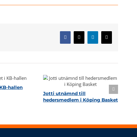
Facebook
X
LinkedIn
E-
post
KB-hallen
Jotti utnämnd till
hedersmedlem i Köping Basket