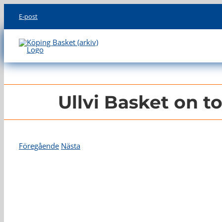
Skip
E-post
to
content
Ullvi Basket on t
Föregående
Nästa
Visa
större
bild