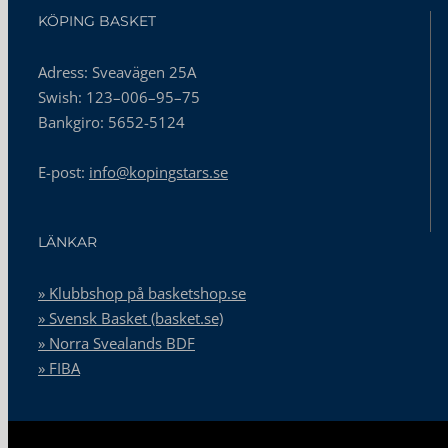
KÖPING BASKET
Adress: Sveavägen 25A
Swish: 123–006–95–75
Bankgiro: 5652-5124
E-post:
info@kopingstars.se
LÄNKAR
» Klubbshop på basketshop.se
» Svensk Basket (basket.se)
» Norra Svealands BDF
» FIBA