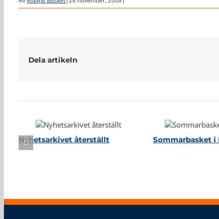
Av
Köping Basket
|
28 november, 2008
|
Dela artikeln
Relaterade inlägg
Nyhetsarkivet återställt
Sommarbasket i 