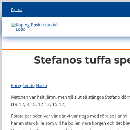
Skip
E-post
to
content
Stefanos tuffa sp
Föregående
Nästa
Matchen var helt jämn, men till slut så stängde Stefano dör
(19-12, 8-15, 17-12, 15-12)
Första perioden var vår där vi var noga med rörelse i anfall 
har en stark kille som vill ha bollen nära korgen och det ble