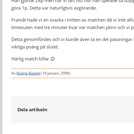
Han gjorde 28p men när vi lärt oss hur han spelade så stopp
göra 1p. Detta var naturligtvis avgörande.
Framåt hade vi en svacka i mitten av matchen då vi inte al
timeouten med tre minuter kvar var matchen jämn och vi pra
Detta genomfördes och vi kunde även ta en del passningar 
viktiga poäng på slutet.
Härlig match killar 😉
Av
Köping Basket
|
19 januari, 2008
|
Dela artikeln
Relaterade inlägg