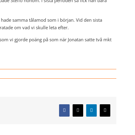
ade Steffo honom. I sista perioden så fick han bara
ls hade samma tålamod som i början. Vid den sista
tade om vad vi skulle leta efter.
som vi gjorde poäng på som när Jonatan satte två mkt
Facebook
X
LinkedIn
E-
post