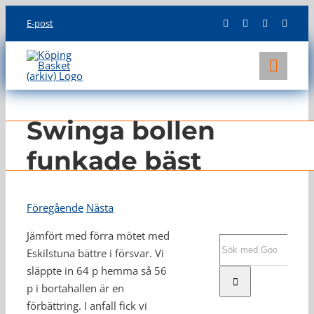
Skip
E-post
to
content
Toggl
Navig
KLUBBEN
Swinga bollen
LAG
funkade bäst
INFO
Föregående
Nästa
Jämfört med förra mötet med
Sök
Eskilstuna bättre i försvar. Vi
efter:
släppte in 64 p hemma så 56
p i bortahallen är en
förbättring. I anfall fick vi