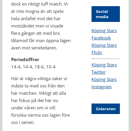
dock en riktigt tuff match. Vi
är inte mogna än att spela
Social
media
hela anfallet mot det här
motståndet men vi visade
Köping Stars
flera gånger att med bra
Facebook
tålamod får man öppna lägen
Köping Stars
även mot serieledaren.
Flickr
Periodsiffror
Köping Stars
14-4, 14-4, 18-6, 10-4
Twitter
Här är några viktiga saker vi
Köping Stars
måste ta med oss från den
Instagram
här matchen. Viktigt att alla
har fokus på det här nu
under våren om vi vill
Gräsroten
försöka närma oss lagen före
oss i serien.