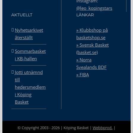
Instagram:
@leo_kopingstars
AKTUELLT
LÄNKAR
Nyhetsarkivet
» Klubbshop på
återställt
basketshop.se
» Svensk Basket
Sommarbasket
(basket.se)
i KB-hallen
» Norra
Svealands BDF
Jotti utnämnd
» FIBA
till
hedersmedlem
i Köping
Basket
© Copyright 2003 -
2026 | Köping Basket |
Webbprod.
|