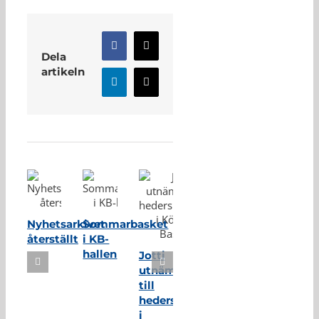
Facebook
X
Dela
artikeln
LinkedIn
E-
post
Relaterade inlägg
Nyhetsarkivet
Sommarbasket
återställt
i KB-
hallen
Jotti
utnämnd
till
hedersmedlem
i