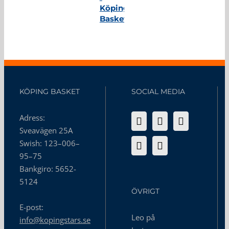
Köping
Basket
KÖPING BASKET
SOCIAL MEDIA
Adress:
Sveavägen 25A
Swish: 123–006–
95–75
Bankgiro: 5652-
5124
ÖVRIGT
E-post:
Leo på
info@kopingstars.se