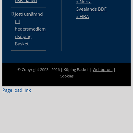
i KB-hallen
» Norra
Svealands BDF
Jotti utnämnd
» FIBA
till
hedersmedlem
i Köping
Basket
© Copyright 2003 -
2026 | Köping Basket |
Webbprod.
|
Cookies
Page load link