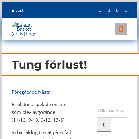
Skip
E-post
to
content
Toggl
Navig
KLUBBEN
LAG
Tung förlust!
INFO
Föregående
Nästa
Eskilstuna spelade en zon
Sök
som blev avgörande.
efter:
(11-13, 9-19, 9-12, 13-8)
Vi har aldrig tränat på anfall