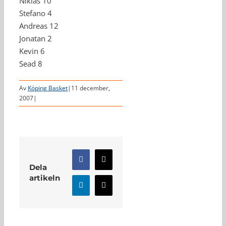
Niklas 10
Stefano 4
Andreas 12
Jonatan 2
Kevin 6
Sead 8
Av
Köping Basket
|
11 december,
2007
|
Facebook
X
Dela
artikeln
LinkedIn
E-
post
Relaterade inlägg