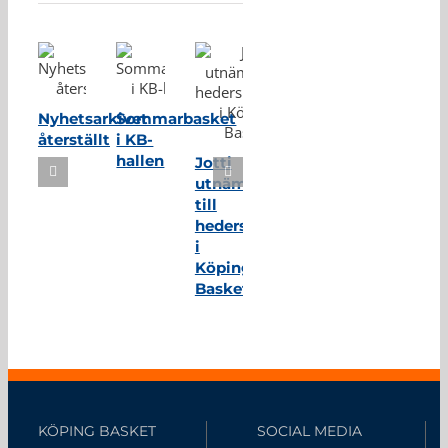
Nyhetsarkivet
Sommarbasket
återställt
i KB-
hallen
Jotti
utnämnd
till
hedersmedlem
i
Köping
Basket
KÖPING BASKET
SOCIAL MEDIA