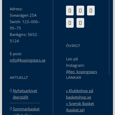
Adress:
Sveavägen 25A
Swish: 123–006–
95–75
Bankgiro: 5652-
5124
ÖVRIGT
E-post:
Leo på
info@kopingstars.se
Instagram:
@leo_kopingstars
AKTUELLT
LÄNKAR
Nyhetsarkivet
» Klubbshop på
återställt
basketshop.se
» Svensk Basket
Sommarbasket
(basket.se)