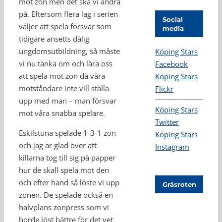
mot zon men det ska vi ändra
på. Eftersom flera lag i serien
Social
väljer att spela försvar som
media
tidigare ansetts dålig
ungdomsutbildning, så måste
Köping Stars
vi nu tänka om och lära oss
Facebook
att spela mot zon då våra
Köping Stars
motståndare inte vill ställa
Flickr
upp med man – man försvar
Köping Stars
mot våra snabba spelare.
Twitter
Eskilstuna spelade 1-3-1 zon
Köping Stars
och jag är glad över att
Instagram
killarna tog till sig på papper
hur de skall spela mot den
och efter hand så löste vi upp
Gräsroten
zonen. De spelade också en
halvplans zonpress som vi
borde löst bättre för det vet