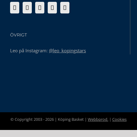
ÖVRIGT
Leo på Instagram:
@leo_kopingstars
© Copyright 2003 -
2026 | Köping Basket |
Webbprod.
|
Cookies