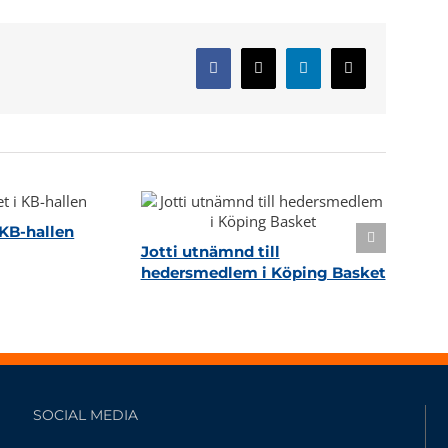
Facebook
X
LinkedIn
E-
post
KB-hallen
Jotti utnämnd till
hedersmedlem i Köping Basket
SOCIAL MEDIA