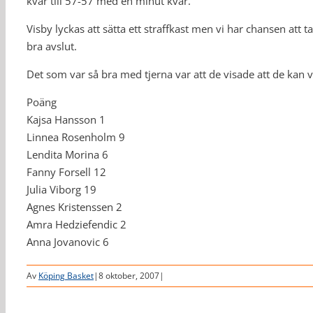
kvar till 57-57 med en minut kvar.
Visby lyckas att sätta ett straffkast men vi har chansen att 
bra avslut.
Det som var så bra med tjerna var att de visade att de kan 
Poäng
Kajsa Hansson 1
Linnea Rosenholm 9
Lendita Morina 6
Fanny Forsell 12
Julia Viborg 19
Agnes Kristenssen 2
Amra Hedziefendic 2
Anna Jovanovic 6
Av
Köping Basket
|
8 oktober, 2007
|