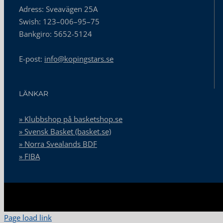
Adress: Sveavägen 25A
Swish: 123–006–95–75
Bankgiro: 5652-5124
E-post:
info@kopingstars.se
LÄNKAR
» Klubbshop på basketshop.se
» Svensk Basket (basket.se)
» Norra Svealands BDF
» FIBA
Page load link