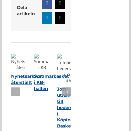
Facebook
X
Dela
artikeln
LinkedIn
E-
post
Relaterade inlägg
Nyhetsarkivet
Sommarbasket
återställt
i KB-
hallen
Jotti
utnämnd
till
hedersmedlem
i
Köping
Basket