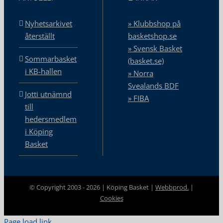
Nyhetsarkivet
» Klubbshop på
återställt
basketshop.se
» Svensk Basket
Sommarbasket
(basket.se)
i KB-hallen
» Norra
Svealands BDF
Jotti utnämnd
» FIBA
till
hedersmedlem
i Köping
Basket
© Copyright 2003 -
2026 | Köping Basket |
Webbprod.
|
Cookies
Page load link