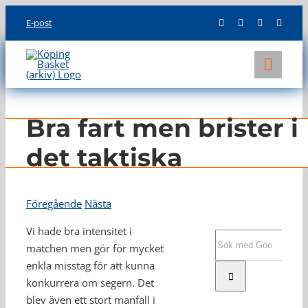
Skip
E-post
to
content
Toggl
Navig
KLUBBEN
Bra fart men brister i
LAG
det taktiska
INFO
Föregående
Nästa
Vi hade bra intensitet i
Sök
matchen men gör för mycket
efter:
enkla misstag för att kunna
konkurrera om segern. Det
blev även ett stort manfall i