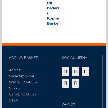
till
hedersmedlem
i
Köping
Basket
KÖPING BASKET
SOCIAL MEDIA
Adress:
Sveavägen 25A
Swish: 123–006–
95–75
Bankgiro: 5652-
5124
ÖVRIGT