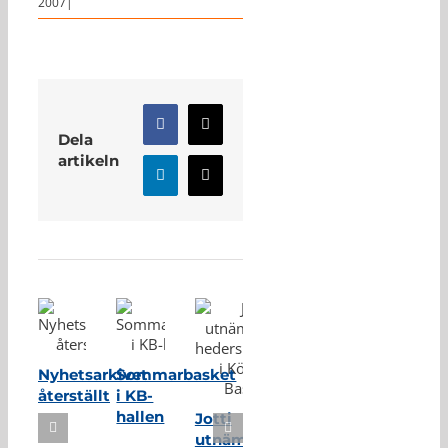
2007
|
Facebook
X
Dela
artikeln
LinkedIn
E-
post
Relaterade inlägg
Nyhetsarkivet
Sommarbasket
återställt
i KB-
hallen
Jotti
utnämnd