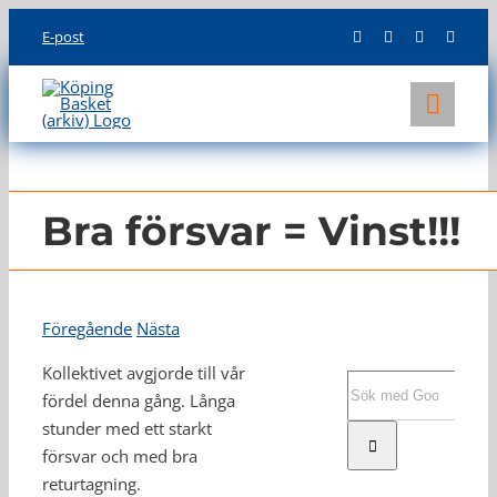
Skip
E-post
to
content
Toggl
Navig
KLUBBEN
LAG
Bra försvar = Vinst!!!
INFO
Föregående
Nästa
Kollektivet avgjorde till vår
Sök
fördel denna gång. Långa
efter:
stunder med ett starkt
försvar och med bra
returtagning.