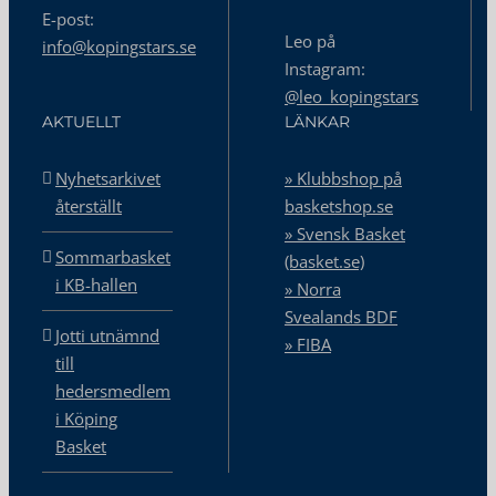
E-post:
Leo på
info@kopingstars.se
Instagram:
@leo_kopingstars
AKTUELLT
LÄNKAR
Nyhetsarkivet
» Klubbshop på
återställt
basketshop.se
» Svensk Basket
Sommarbasket
(basket.se)
i KB-hallen
» Norra
Svealands BDF
Jotti utnämnd
» FIBA
till
hedersmedlem
i Köping
Basket