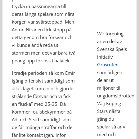
trycka in passningarna till
deras långa spelare som nära
korgen var svårstoppad. Men
Anton Niranen fick stopp på
Vår förening
detta genom bra försvar och
är en del av
vi kunde ändå reda ut
Svenska Spels
stormen men det var bara två
initiativ
poäng upp för oss i halvlek.
Gräsroten
som årligen
I tredje perioden så kom Emir
delar ut
igång offensivt samtidigt som
miljoner till
alla i laget kom in och gjorde
ungdomsidrotten.
strålande försvar och vi fick
Välj Köping
en ”lucka” med 25-35. Då
Stars nästa
kommer foulsbekymmer på
gång du
Adi och Sead samtidigt som
spelar så är vi
de får många straffar och de
med och
får lite kontakt igen. Inför