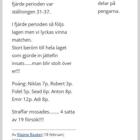
delar på
fjärde perioden var
pengarna.
ställningen 31-37.
I fjärde perioden så följs
lagen men vi lyckas vinna
matchen.
Stort beröm till hela laget
som gjorde in jättefin
insats……man blir stolt över
er!!!
Poäng: Niklas 7p. Robert 3p.
Fidel 5p. Sead 6p. Anton 8p.
Emir 12p. Adi 8p.
Straffar missades…….. 4 satta
av 19 försök!!!!
Av
Köping Basket
|
18 februari,