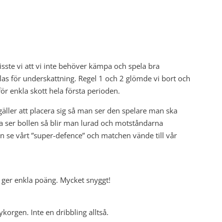
isste vi att vi inte behöver kämpa och spela bra
llas för underskattning. Regel 1 och 2 glömde vi bort och
för enkla skott hela första perioden.
gäller att placera sig så man ser den spelare man ska
ser bollen så blir man lurad och motståndarna
en se vårt ”super-defence” och matchen vände till vår
t ger enkla poäng. Mycket snyggt!
korgen. Inte en dribbling alltså.