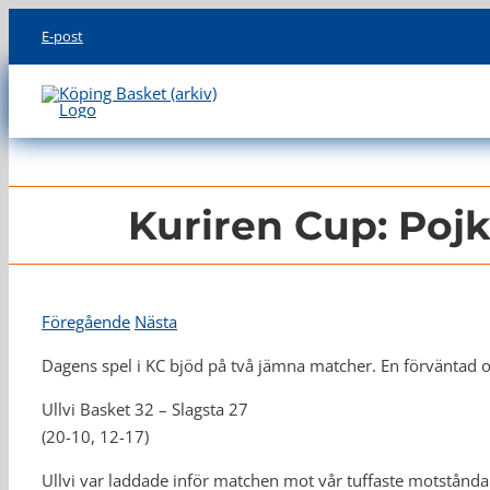
Skip
E-post
to
content
Kuriren Cup: Pojk
Föregående
Nästa
Dagens spel i KC bjöd på två jämna matcher. En förväntad och
Ullvi Basket 32 – Slagsta 27
(20-10, 12-17)
Ullvi var laddade inför matchen mot vår tuffaste motståndare 