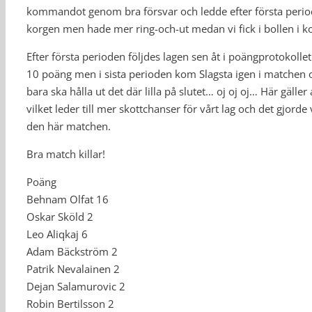
kommandot genom bra försvar och ledde efter första periode
korgen men hade mer ring-och-ut medan vi fick i bollen i k
Efter första perioden följdes lagen sen åt i poängprotokolle
10 poäng men i sista perioden kom Slagsta igen i matchen 
bara ska hålla ut det där lilla på slutet… oj oj oj… Här gälle
vilket leder till mer skottchanser för vårt lag och det gjorde
den här matchen.
Bra match killar!
Poäng
Behnam Olfat 16
Oskar Sköld 2
Leo Aliqkaj 6
Adam Bäckström 2
Patrik Nevalainen 2
Dejan Salamurovic 2
Robin Bertilsson 2