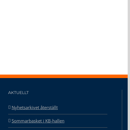
AKTUELLT
Nyhetsarkivet återställt
Sommarbasket i KB-hallen