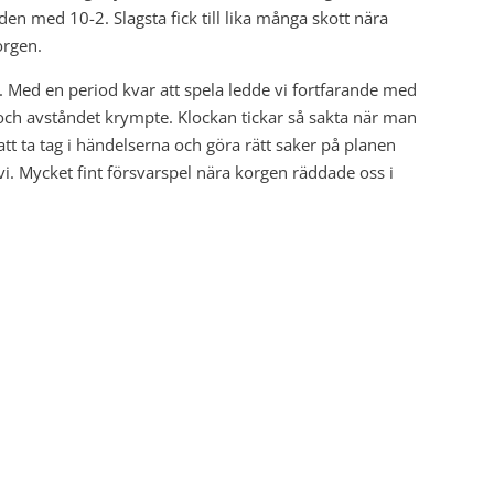
n med 10-2. Slagsta fick till lika många skott nära
orgen.
t. Med en period kvar att spela ledde vi fortfarande med
och avståndet krympte. Klockan tickar så sakta när man
r att ta tag i händelserna och göra rätt saker på planen
 vi. Mycket fint försvarspel nära korgen räddade oss i