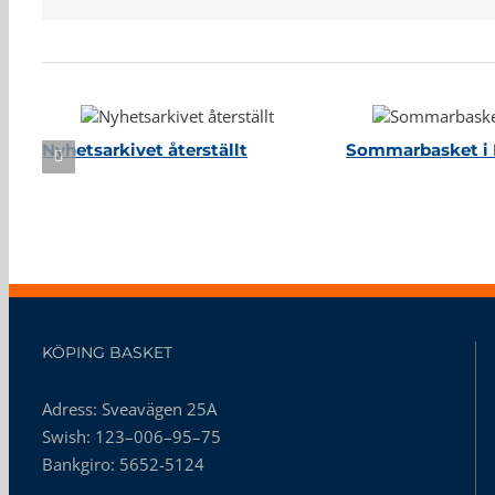
Relaterade inlägg
Nyhetsarkivet återställt
Sommarbasket i 
KÖPING BASKET
Adress: Sveavägen 25A
Swish: 123–006–95–75
Bankgiro: 5652-5124