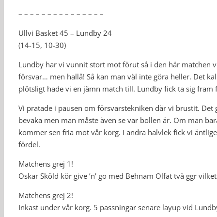
– – – – – – – – – – – – – – –
Ullvi Basket 45 – Lundby 24
(14-15, 10-30)
Lundby har vi vunnit stort mot förut så i den här matchen v
försvar… men hallå! Så kan man väl inte göra heller. Det ka
plötsligt hade vi en jämn match till. Lundby fick ta sig fram 
Vi pratade i pausen om försvarstekniken där vi brustit. Det 
bevaka men man måste även se var bollen är. Om man bara 
kommer sen fria mot vår korg. I andra halvlek fick vi äntlig
fördel.
Matchens grej 1!
Oskar Sköld kör give ’n’ go med Behnam Olfat två ggr vilke
Matchens grej 2!
Inkast under vår korg. 5 passningar senare layup vid Lundby