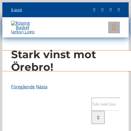
Skip
E-post
to
content
Toggl
Navig
KLUBBEN
Stark vinst mot
LAG
Örebro!
INFO
Föregående
Nästa
Visa
större
Sök
bild
efter: