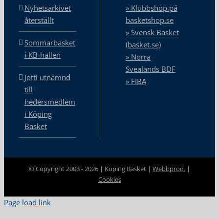
Nyhetsarkivet
» Klubbshop på
återställt
basketshop.se
» Svensk Basket
Sommarbasket
(basket.se)
i KB-hallen
» Norra
Svealands BDF
Jotti utnämnd
» FIBA
till
hedersmedlem
i Köping
Basket
© Copyright 2003 -
2026 | Köping Basket |
Webbprod.
|
Cookies
Page load link