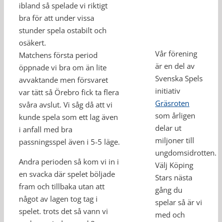
ibland så spelade vi riktigt
bra för att under vissa
stunder spela ostabilt och
osäkert.
Vår förening
Matchens första period
är en del av
öppnade vi bra om än lite
Svenska Spels
avvaktande men försvaret
initiativ
var tätt så Örebro fick ta flera
Gräsroten
svåra avslut. Vi såg då att vi
som årligen
kunde spela som ett lag även
delar ut
i anfall med bra
miljoner till
passningsspel även i 5-5 läge.
ungdomsidrotten.
Andra perioden så kom vi in i
Välj Köping
en svacka där spelet böljade
Stars nästa
fram och tillbaka utan att
gång du
något av lagen tog tag i
spelar så är vi
spelet. trots det så vann vi
med och