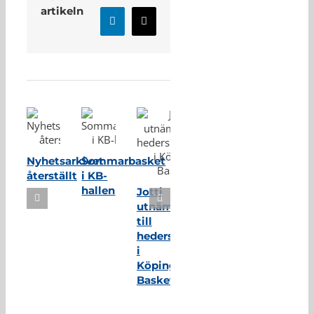
artikeln
LinkedIn
E-
post
Relaterade inlägg
Nyhetsarkivet
Sommarbasket
återställt
i KB-
hallen
Jotti
utnämnd
till
hedersmedlem
i
Köping
Basket