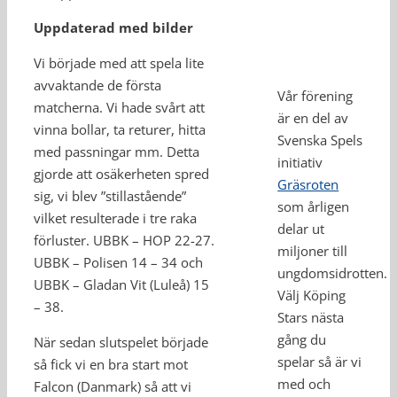
Uppdaterad med bilder
Vi började med att spela lite
avvaktande de första
Vår förening
matcherna. Vi hade svårt att
är en del av
vinna bollar, ta returer, hitta
Svenska Spels
med passningar mm. Detta
initiativ
gjorde att osäkerheten spred
Gräsroten
sig, vi blev ”stillastående”
som årligen
vilket resulterade i tre raka
delar ut
förluster. UBBK – HOP 22-27.
miljoner till
UBBK – Polisen 14 – 34 och
ungdomsidrotten.
UBBK – Gladan Vit (Luleå) 15
Välj Köping
– 38.
Stars nästa
gång du
När sedan slutspelet började
spelar så är vi
så fick vi en bra start mot
med och
Falcon (Danmark) så att vi