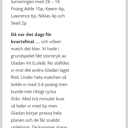
turneringen med 26 – 16
Poäng Adde 10p, Kewin 4p,
Lawrence 6p, Niklas 4p och
Sead 2p
Då var det dags för
kvartsfinal
….. och vilken
match det blev. Vi hade i
grundspelet fått storstryk av
Gladan Vit (Luleå). Nu ställdes
vi mot det andra Gladan laget
Röd. Under hela matchen så
ledde vi med 3-6 poäng men
kunde inte riktigt rycka
ifrån. Med två minuter kvar
så leder vi med 6p men
Gladan börjar pressa hela
planen och de får snabbt
utdelning. De kommer ikapp