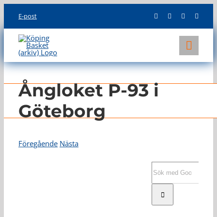
Skip
E-post
to
content
Toggl
Navig
KLUBBEN
Ångloket P-93 i
LAG
Göteborg
INFO
Föregående
Nästa
Visa
större
Sök
bild
efter: