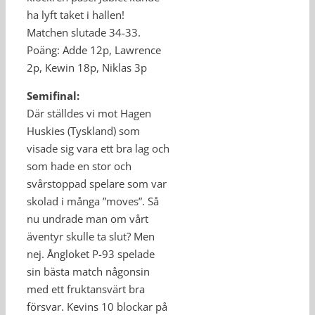
ha lyft taket i hallen!
Matchen slutade 34-33.
Poäng: Adde 12p, Lawrence
2p, Kewin 18p, Niklas 3p
Semifinal:
Där ställdes vi mot Hagen
Huskies (Tyskland) som
visade sig vara ett bra lag och
som hade en stor och
svårstoppad spelare som var
skolad i många ”moves”. Så
nu undrade man om vårt
äventyr skulle ta slut? Men
nej. Ångloket P-93 spelade
sin bästa match någonsin
med ett fruktansvärt bra
försvar. Kevins 10 blockar på