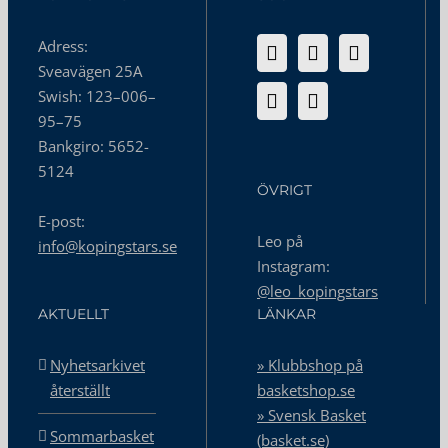
Adress:
Sveavägen 25A
Swish: 123–006–
95–75
Bankgiro: 5652-
5124
ÖVRIGT
E-post:
Leo på
info@kopingstars.se
Instagram:
@leo_kopingstars
AKTUELLT
LÄNKAR
Nyhetsarkivet
» Klubbshop på
återställt
basketshop.se
» Svensk Basket
Sommarbasket
(basket.se)