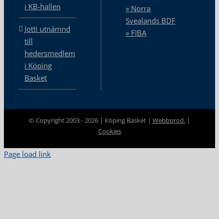
i KB-hallen
» Norra
Svealands BDF
Jotti utnämnd
» FIBA
till
hedersmedlem
i Köping
Basket
© Copyright 2003 -
2026 | Köping Basket |
Webbprod.
|
Cookies
Page load link