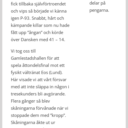
delar på
fick tillbaka självförtroendet
pengarna.
och vips så började vi känna
igen P-93. Snabbt, hårt och
kämpande killar som nu hade
fått upp ”ångan” och körde
över Dansken med 41 – 14.
Vi tog oss till
Gamlestadshallen för att
spela åttondelsfinal mot ett
fysikt vältränat Eos (Lund).
Här visade vi att vårt försvar
med att inte släppa in någon i
tresekunders bli avgörande.
Flera gånger så blev
skåningarna förvånade när vi
stoppade dem med ”kropp”.
Skåningarna åkte ut ur