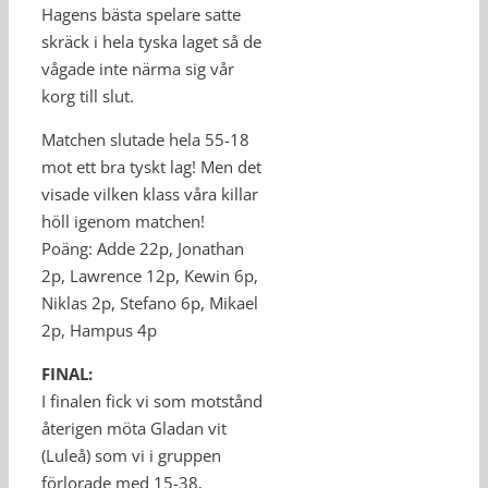
Hagens bästa spelare satte
skräck i hela tyska laget så de
vågade inte närma sig vår
korg till slut.
Matchen slutade hela 55-18
mot ett bra tyskt lag! Men det
visade vilken klass våra killar
höll igenom matchen!
Poäng: Adde 22p, Jonathan
2p, Lawrence 12p, Kewin 6p,
Niklas 2p, Stefano 6p, Mikael
2p, Hampus 4p
FINAL:
I finalen fick vi som motstånd
återigen möta Gladan vit
(Luleå) som vi i gruppen
förlorade med 15-38.