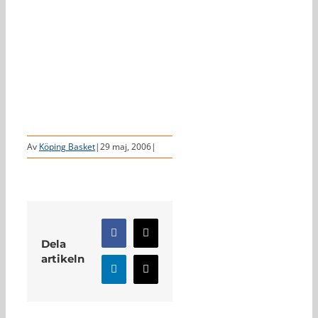
Av
Köping Basket
|
29 maj, 2006
|
Facebook
X
Dela
artikeln
LinkedIn
E-
post
Relaterade inlägg