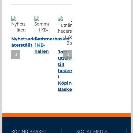
Nyhetsarkivet
Sommarbasket
återställt
i KB-
hallen
Jotti
utnämnd
till
hedersmedlem
i
Köping
Basket
KÖPING BASKET
SOCIAL MEDIA