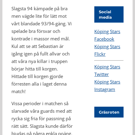
Slagsta 94 kämpade på bra
Social
men vägde lite för lätt mot
media
vårt blandade 93/94-gäng. Vi
spelade bra försvar och
Köping Stars
kontrade i massor med mål.
Facebook
Kul att se att Sebastian är
Köping Stars
igång igen på fullt allvar och
Flickr
att våra nya killar i truppen
Köping Stars
börjar hitta till korgen.
Twitter
Hittade till korgen gjorde
Köping Stars
förresten alla i laget denna
Instagram
match!
Vissa perioder i matchen så
slarvade våra guards med att
Gräsroten
rycka sig fria för passning på
rätt sätt. Slagsta kunde därför
bjudas på några enkla poäng.