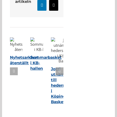
artikeln
LinkedIn
E-
post
Relaterade inlägg
Nyhetsarkivet
Sommarbasket
återställt
i KB-
hallen
Jotti
utnämnd
till
hedersmedlem
i
Köping
Basket