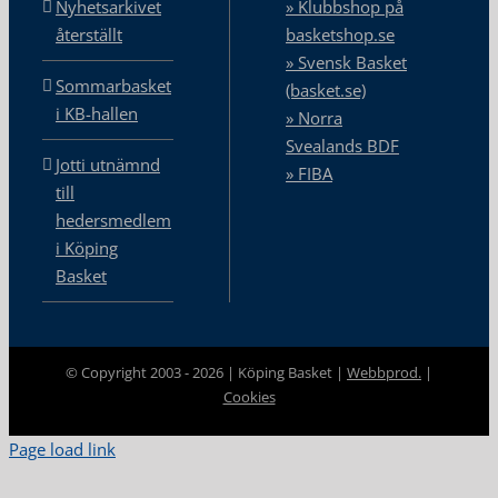
Nyhetsarkivet
» Klubbshop på
återställt
basketshop.se
» Svensk Basket
Sommarbasket
(basket.se)
i KB-hallen
» Norra
Svealands BDF
Jotti utnämnd
» FIBA
till
hedersmedlem
i Köping
Basket
© Copyright 2003 -
2026 | Köping Basket |
Webbprod.
|
Cookies
Page load link