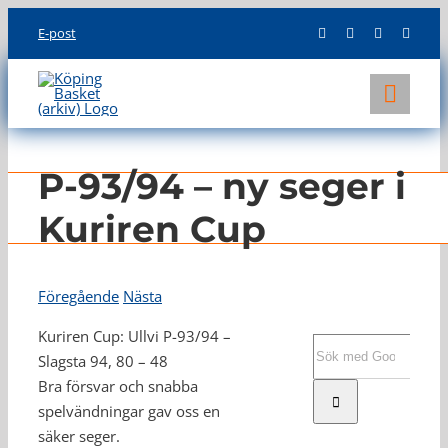
Skip
E-post
to
content
Toggl
Navig
KLUBBEN
P-93/94 – ny seger i
LAG
Kuriren Cup
INFO
Föregående
Nästa
Kuriren Cup: Ullvi P-93/94 –
Sök
Slagsta 94, 80 – 48
efter:
Bra försvar och snabba
spelvändningar gav oss en
säker seger.