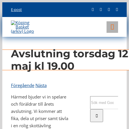
Skip
E-post
to
content
Toggl
Navig
KLUBBEN
Avslutning torsdag 12
LAG
maj kl 19.00
INFO
Föregående
Nästa
Härmed bjuder vi in spelare
Sök
och föräldrar till årets
efter:
avslutning. Vi kommer att
fika, dela ut priser samt tävla
i en rolig skottävling