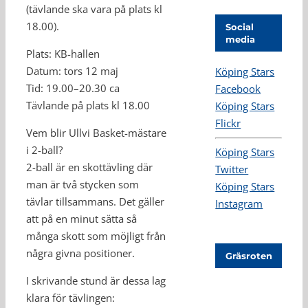
(tävlande ska vara på plats kl
18.00).
Social
media
Plats: KB-hallen
Datum: tors 12 maj
Köping Stars
Tid: 19.00–20.30 ca
Facebook
Tävlande på plats kl 18.00
Köping Stars
Flickr
Vem blir Ullvi Basket-mästare
i 2-ball?
Köping Stars
2-ball är en skottävling där
Twitter
man är två stycken som
Köping Stars
tävlar tillsammans. Det gäller
Instagram
att på en minut sätta så
många skott som möjligt från
några givna positioner.
Gräsroten
I skrivande stund är dessa lag
klara för tävlingen: