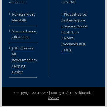
AKTUELLT
LÄNKAR
Nyhetsarkivet
» Klubbshop på
återställt
basketshop.se
» Svensk Basket
Sommarbasket
(basket.se)
i KB-hallen
» Norra
Svealands BDF
Jotti utnämnd
» FIBA
till
hedersmedlem
i Köping
Basket
© Copyright 2003 -
2026 | Köping Basket |
Webbprod.
|
Cookies