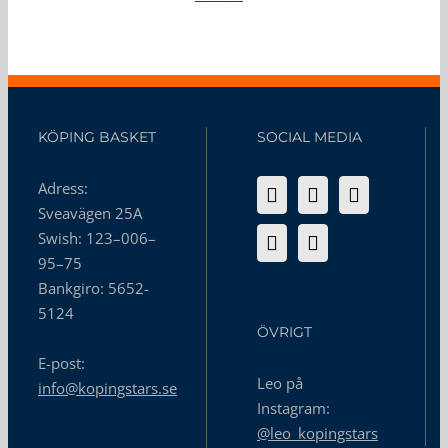
KÖPING BASKET
SOCIAL MEDIA
Adress:
Sveavägen 25A
Swish: 123–006–
95–75
Bankgiro: 5652-
5124
ÖVRIGT
E-post:
Leo på
info@kopingstars.se
Instagram:
@leo_kopingstars