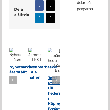
delar på
Facebook
X
pengarna.
Dela
artikeln
LinkedIn
E-
post
Relaterade inlägg
Nyhetsarkivet
Sommarbasket
återställt
i KB-
hallen
Jotti
utnämnd
till
hedersmedlem
i
Köping
Basket