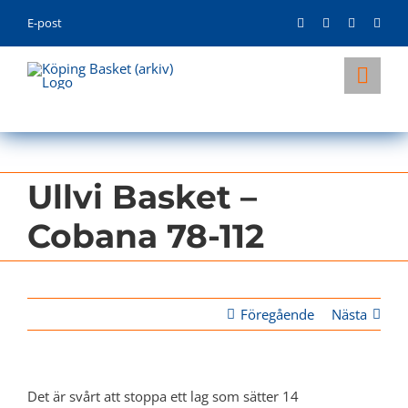
Skip
E-post
to
content
Togg
Navi
KLUBBEN
LAG
Ullvi Basket –
INFO
Cobana 78-112
Föregående
Nästa
Det är svårt att stoppa ett lag som sätter 14