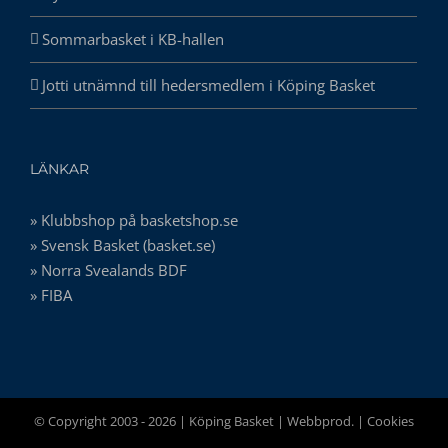
Sommarbasket i KB-hallen
Jotti utnämnd till hedersmedlem i Köping Basket
LÄNKAR
» Klubbshop på basketshop.se
» Svensk Basket (basket.se)
» Norra Svealands BDF
» FIBA
© Copyright 2003 -
2026 | Köping Basket |
Webbprod.
|
Cookies