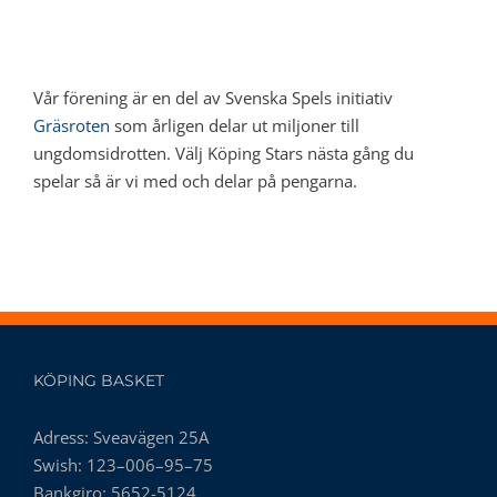
Vår förening är en del av Svenska Spels initiativ
Gräsroten
som årligen delar ut miljoner till
ungdomsidrotten. Välj Köping Stars nästa gång du
spelar så är vi med och delar på pengarna.
KÖPING BASKET
Adress: Sveavägen 25A
Swish: 123–006–95–75
Bankgiro: 5652-5124