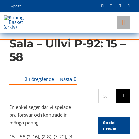
Skip
E-post
to
content
Togg
Navi
Sala – Ullvi P-92: 15 –
KLUBBEN
58
LAG
INFO
Föregående
Nästa
Sök
efter:
En enkel seger där vi spelade
bra försvar och kontrade in
många poäng.
Social
media
15 – 58 (2-16), (2-8), (7-22), (4-