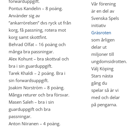
forwarduppgift.
Vår förening
Pontus Kandelin – 8 poäng.
är en del av
Använder sig av
Svenska Spels
”ankarrörelsen” dvs ryck ut från
initiativ
korg, få passning, rotera mot
Gräsroten
korg samt skottfint.
som årligen
Behrad Olfat – 16 poäng och
delar ut
många bra passningar.
miljoner till
Alex Kohunt – bra skottval och
ungdomsidrotten.
bra i sin guarduppgift.
Välj Köping
Tarek Khaldi – 2 poäng. Bra i
Stars nästa
sin forwardsuppgift.
gång du
Joakim Norström – 8 poäng.
spelar så är vi
Många returer och bra försvar.
med och delar
Masen Saleh – bra i sin
på pengarna.
guarduppgift och bra
passningar.
Anton Niiranen – 4 poäng.