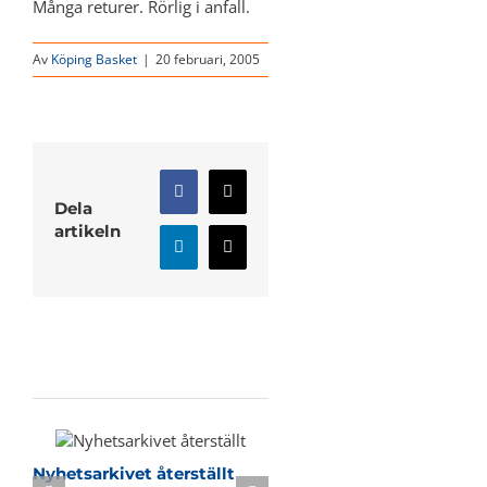
Många returer. Rörlig i anfall.
Av
Köping Basket
|
20 februari, 2005
Facebook
X
Dela
artikeln
LinkedIn
E-
post
Relaterade inlägg
Nyhetsarkivet återställt
Sommarbasket i KB-h