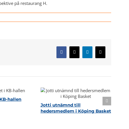
pektive på restaurang H.
Facebook
X
LinkedIn
E-
post
KB-hallen
Jotti utnämnd till
hedersmedlem i Köping Basket