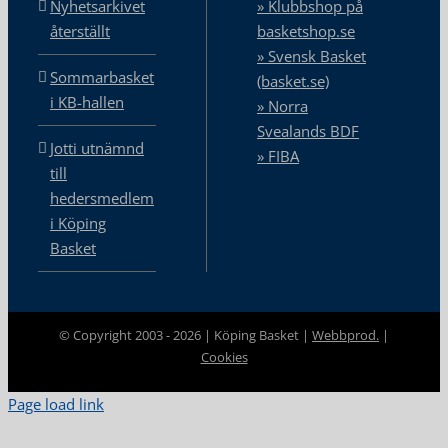
Nyhetsarkivet
» Klubbshop på
återställt
basketshop.se
» Svensk Basket
Sommarbasket
(basket.se)
i KB-hallen
» Norra
Svealands BDF
Jotti utnämnd
» FIBA
till
hedersmedlem
i Köping
Basket
© Copyright 2003 -
2026 | Köping Basket |
Webbprod.
|
Cookies
Page load link