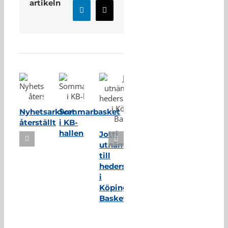
artikeln
LinkedIn
E-
post
Relaterade inlägg
Nyhetsarkivet
Sommarbasket
återställt
i KB-
hallen
Jotti
utnämnd
till
hedersmedlem
i
Köping
Basket