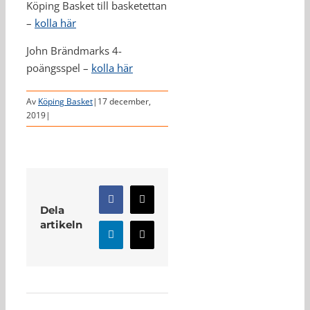
Köping Basket till basketettan
–
kolla här
John Brändmarks 4-
poängsspel –
kolla här
Av
Köping Basket
|
17 december,
2019
|
Facebook
X
Dela
artikeln
LinkedIn
E-
post
Relaterade inlägg