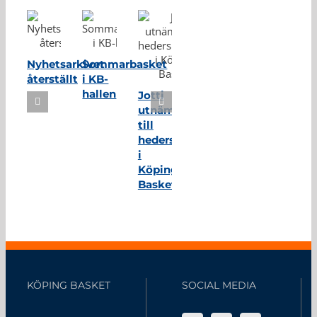
Nyhetsarkivet
Sommarbasket
återställt
i KB-
hallen
Jotti
utnämnd
till
hedersmedlem
i
Köping
Basket
KÖPING BASKET
SOCIAL MEDIA