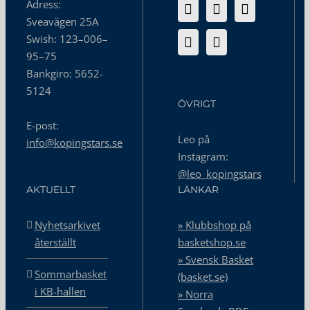
Adress:
Sveavägen 25A
Swish: 123–006–
95–75
Bankgiro: 5652-
5124
ÖVRIGT
E-post:
Leo på
info@kopingstars.se
Instagram:
@leo_kopingstars
AKTUELLT
LÄNKAR
Nyhetsarkivet
» Klubbshop på
återställt
basketshop.se
» Svensk Basket
Sommarbasket
(basket.se)
i KB-hallen
» Norra