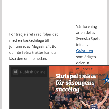
Vår förening
är en del av
För tredje året i rad följer det
Svenska Spels
med en basketbilaga till
initiativ
julnumret av Magazin24. Bor
Gräsroten
du inte i våra trakter kan du
som årligen
läsa den online nedan.
delar ut
miljoner till
ungdomsidrotten.
Välj Köping
Stars nästa
gång du
spelar så är vi
med och