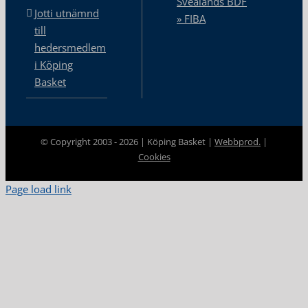
Svealands BDF
Jotti utnämnd
» FIBA
till
hedersmedlem
i Köping
Basket
© Copyright 2003 -
2026 | Köping Basket |
Webbprod.
|
Cookies
Page load link